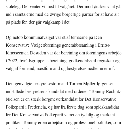
stoleleg. Det venter vi med til valgåret. Derimod ønsker vi at gå
ind i samtalerne med de øvrige borgerlige partier for at have alt
på plads før, der går valgkamp i det.
Og netop kommunalvalget var et af temaerne på Den
Konservative Vælgerforenings generalforsamling i Erritsø
Idrætscenter. Desuden var der beretning om foreningens arbejde
i 2022, byrådsgruppens beretning, godkendelse af regnskab og
valg af formand, næstformand og bestyrelsesmedlemmer mf.
Den genvalgte bestyrelsesformand Torben Møller Jørgensen
indstillede bestyrelsens kandidat med ordene: ”Tommy Rachlitz
Nielsen er en stærk borgmesterkandidat for Det Konservative
Folkeparti i Fredericia, og har fra første dag som spidskandidat
for Det Konservative Folkeparti været en tydelig og markant
politiker. Tommy er en arbejdsom og professionel politiker, som