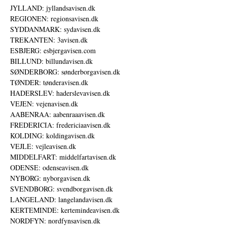
JYLLAND: jyllandsavisen.dk
REGIONEN: regionsavisen.dk
SYDDANMARK: sydavisen.dk
TREKANTEN: 3avisen.dk
ESBJERG: esbjergavisen.com
BILLUND: billundavisen.dk
SØNDERBORG: sønderborgavisen.dk
TØNDER: tønderavisen.dk
HADERSLEV: haderslevavisen.dk
VEJEN: vejenavisen.dk
AABENRAA: aabenraaavisen.dk
FREDERICIA: fredericiaavisen.dk
KOLDING: koldingavisen.dk
VEJLE: vejleavisen.dk
MIDDELFART: middelfartavisen.dk
ODENSE: odenseavisen.dk
NYBORG: nyborgavisen.dk
SVENDBORG: svendborgavisen.dk
LANGELAND: langelandavisen.dk
KERTEMINDE: kertemindeavisen.dk
NORDFYN: nordfynsavisen.dk