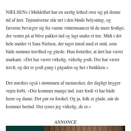
NIELSENs i Middelfart har en særlig lethed over sig på denne
tid af året. Tøjstativerne står tæt i den bløde belysning, og
farverne bevæger sig fra varme vinternuancer til de mere festlige,
der venter på at blive pakket ind og lagt under et træ. Midt i det
hele møder vi Sara Nielsen, der tager imod med et smil, som
både rummer travlhed og glæde. Hun fortæller, at året har været
markant. »Det har været virkelig, virkelig godt. Der har været
travlt, og der er godt gang i gågaden og her i butikken.«
Det mærkes også i strømmen af mennesker, der dagligt lægger
vejen forbi. »Der kommer mange ind, især fordi vi har både
herre og dame. Det gør en forskel. Og ja, folk er glade, når de
kommer herind. Det synes jeg virkelig, de er.«
ANNONCE