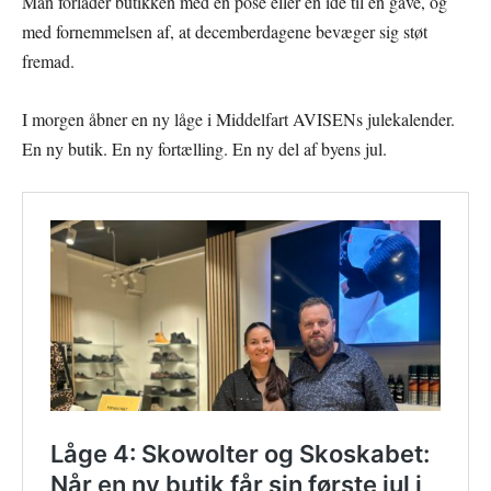
Man forlader butikken med en pose eller en idé til en gave, og
med fornemmelsen af, at decemberdagene bevæger sig støt
fremad.
I morgen åbner en ny låge i Middelfart AVISENs julekalender.
En ny butik. En ny fortælling. En ny del af byens jul.