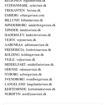
REGIONEN: regionsavisen.dk
SYDDANMARK: sydavisen.dk
TREKANTEN: 3avisen.dk
ESBJERG: esbjergavisen.com
BILLUND: billundavisen.dk
SØNDERBORG: sønderborgavisen.dk
TØNDER: tønderavisen.dk
HADERSLEV: haderslevavisen.dk
VEJEN: vejenavisen.dk
AABENRAA: aabenraaavisen.dk
FREDERICIA: fredericiaavisen.dk
KOLDING: koldingavisen.dk
VEJLE: vejleavisen.dk
MIDDELFART: middelfartavisen.dk
ODENSE: odenseavisen.dk
NYBORG: nyborgavisen.dk
SVENDBORG: svendborgavisen.dk
LANGELAND: langelandavisen.dk
KERTEMINDE: kertemindeavisen.dk
NORDFYN: nordfynsavisen.dk