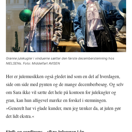
Grønne julekugler i vinduerne sætter den første decemberstemning hos
NIELSENs. Foto: Middelfart AVISEN
Her er julemusikken også gledet ind som en del af hverdagen,
side om side med pynten og de mange decemberbesøg. Og selv
om Sara ikke vil sætte det hele på kontoen for julekugler og
gran, kan hun alligevel mærke en forskel i stemningen.
»Generelt har vi glade kunder, men jeg tænker da, at julen gør
det lidt ekstra.«
Strik og cardigans – sikre julegaver i år