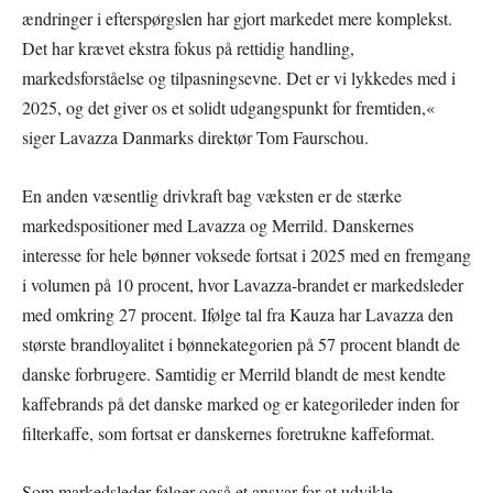
ændringer i efterspørgslen har gjort markedet mere komplekst.
Det har krævet ekstra fokus på rettidig handling,
markedsforståelse og tilpasningsevne. Det er vi lykkedes med i
2025, og det giver os et solidt udgangspunkt for fremtiden,«
siger Lavazza Danmarks direktør Tom Faurschou.
En anden væsentlig drivkraft bag væksten er de stærke
markedspositioner med Lavazza og Merrild. Danskernes
interesse for hele bønner voksede fortsat i 2025 med en fremgang
i volumen på 10 procent, hvor Lavazza-brandet er markedsleder
med omkring 27 procent. Ifølge tal fra Kauza har Lavazza den
største brandloyalitet i bønnekategorien på 57 procent blandt de
danske forbrugere. Samtidig er Merrild blandt de mest kendte
kaffebrands på det danske marked og er kategorileder inden for
filterkaffe, som fortsat er danskernes foretrukne kaffeformat.
Som markedsleder følger også et ansvar for at udvikle