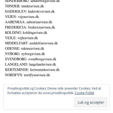
SØNDERBORG: sønderborgavisen.dk
TØNDER: tønderavisen.dk
HADERSLEV: haderslevavisen.dk
VEJEN: vejenavisen.dk
AABENRAA: aabenraaavisen.dk
FREDERICIA: fredericiaavisen.dk
KOLDING: koldingavisen.dk
VEJLE: vejleavisen.dk
MIDDELFART: middelfartavisen.dk
ODENSE: odenseavisen.dk
NYBORG: nyborgavisen.dk
SVENDBORG: svendborgavisen.dk
LANGELAND: langelandavisen.dk
KERTEMINDE: kertemindeavisen.dk
NORDFYN: nordfynsavisen.dk
Privatlivspolitik og Cookies: Denne side anvender Cookies. Ved at
fortsætte accepterer du vores privatlivspolitik.
Cookie Politik
Annoncer
Udgiver
© DANSKE DIGITALE MEDIER A/S - NYHEDER, ANALYSER OG PERSPEKTIVER