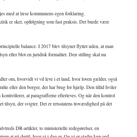
nøjes med at læse kommunens egen forklaring.
ktisk er sket, opfølgning som fast praksis. Det burde være
principielle balance. I 2017 blev tilsynet flyttet uden, at man
tilsyn eller blot en juridisk formalitet. Den stilling skal nu
r om, hvorvidt vi vil leve i et land, hvor loven gælder, også
lie eller den borger, der har brug for hjælp. Den tillid hviler
 kontrollerer, at paragrafferne efterleves. Og når den kontrol
 et tilsyn, der svigter. Det er retsstatens troværdighed på det
vtreds DR-artikler, to ministerielle redegørelser, en
rium at nå dertil, hvor vi i dag er. Og vi er stadig kun ved