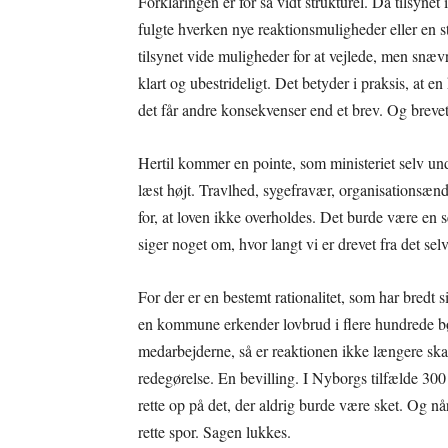
Forklaringen er for så vidt strukturel. Da tilsynet 
fulgte hverken nye reaktionsmuligheder eller en
tilsynet vide muligheder for at vejlede, men snæv
klart og ubestrideligt. Det betyder i praksis, at 
det får andre konsekvenser end et brev. Og brevet
Hertil kommer en pointe, som ministeriet selv und
læst højt. Travlhed, sygefravær, organisationsæn
for, at loven ikke overholdes. Det burde være en sel
siger noget om, hvor langt vi er drevet fra det selv
For der er en bestemt rationalitet, som har bredt 
en kommune erkender lovbrud i flere hundrede bør
medarbejderne, så er reaktionen ikke længere sk
redegørelse. En bevilling. I Nyborgs tilfælde 300
rette op på det, der aldrig burde være sket. Og nå
rette spor. Sagen lukkes.