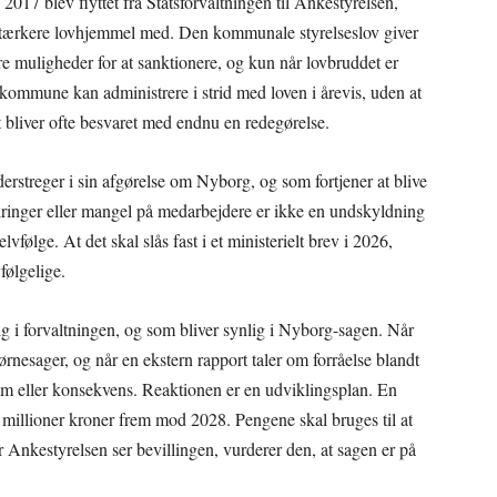
i 2017 blev flyttet fra Statsforvaltningen til Ankestyrelsen,
 stærkere lovhjemmel med. Den kommunale styrelseslov giver
re muligheder for at sanktionere, og kun når lovbruddet er
en kommune kan administrere i strid med loven i årevis, uden at
 bliver ofte besvaret med endnu en redegørelse.
erstreger i sin afgørelse om Nyborg, og som fortjener at blive
dringer eller mangel på medarbejdere er ikke en undskyldning
vfølge. At det skal slås fast i et ministerielt brev i 2026,
følgelige.
sig i forvaltningen, og som bliver synlig i Nyborg-sagen. Når
nesager, og når en ekstern rapport taler om forråelse blandt
am eller konsekvens. Reaktionen er en udviklingsplan. En
 millioner kroner frem mod 2028. Pengene skal bruges til at
r Ankestyrelsen ser bevillingen, vurderer den, at sagen er på