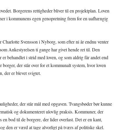
vedet. Borgerens rettigheder bliver til en projektplan. Loven
 partner i kommunens egen genopretning frem for en uafhængig
Charlotte Svensson i Nyborg, som efter ni år endnu venter
som Ankestyrelsen ti gange har givet hende ret til. Den
 er behandlet i strid med loven, og som aldrig får andet end
borger, der står over for et kommunalt system, hvor loven
, der er blevet svigtet.
smuligheder, der står mål med opgaven. Tvangsbøder bør kunne
tematisk og dokumenteret ulovlig praksis. Kommuner, der
n bod til de borgere, der lider overlast. Det er en kant,
og den er værd at tage alvorligt på tværs af politiske skel.