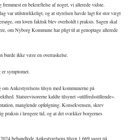
g fremmest en bekræftelse af noget, vi allerede vidste.
ag var utilstrækkeligt, og at styrelsen havde lagt for stor vægt
søge, om loven faktisk blev overholdt i praksis. Sagen skal
dere, om Nyborg Kommune har pligt til at genoptage allerede
 burde ikke være en overraskelse.
g er symptomet.
ning om Ankestyrelsens tilsyn med kommunerne på
kthed. Statsrevisorerne kaldte tilsynet »utilfredsstillende«.
ntation, manglende opfølgning. Konsekvensen, skrev
ig praksis i længere tid, og at det svækker borgernes
il 2024 behandlede Ankestyrelsens tilsyn 1.669 sager på