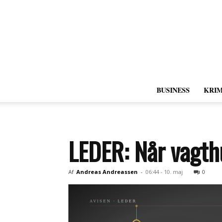
BUSINESS
KRIM
LEDER: Når vagth
Af
Andreas Andreassen
-
06:44 - 10. maj
0