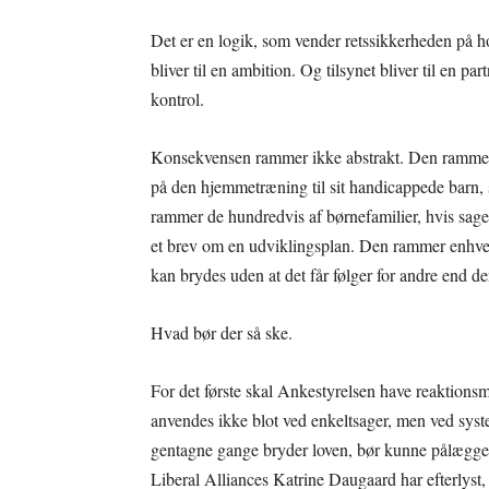
Det er en logik, som vender retssikkerheden på ho
bliver til en ambition. Og tilsynet bliver til en
kontrol.
Konsekvensen rammer ikke abstrakt. Den rammer 
på den hjemmetræning til sit handicappede barn, 
rammer de hundredvis af børnefamilier, hvis sager
et brev om en udviklingsplan. Den rammer enhver 
kan brydes uden at det får følger for andre end den
Hvad bør der så ske.
For det første skal Ankestyrelsen have reaktion
anvendes ikke blot ved enkeltsager, men ved sys
gentagne gange bryder loven, bør kunne pålægges e
Liberal Alliances Katrine Daugaard har efterlyst, 