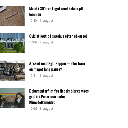
Mand i 30’erne taget med kokain på
lommen
10:10 - 9. august
Cyklist kørt på sygehus efter påkørsel
17:09 - 8. august
Afsked med Sgt. Pepper – eller bare
en meget lang pause?
12:11 - 8. august
Dokumentarfilm fra Nepals bjerge vises
gratis i Panorama under
Klimafolkemødet
12:05 - 8. august