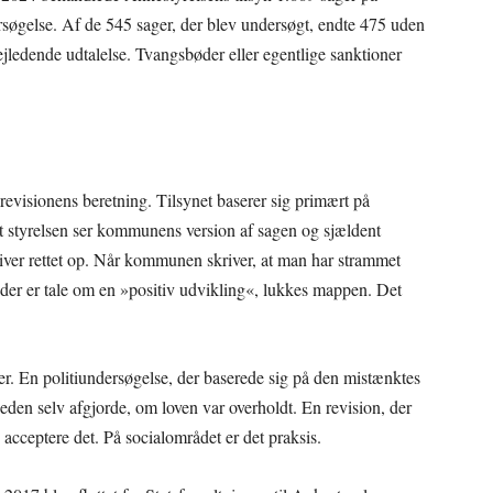
ersøgelse. Af de 545 sager, der blev undersøgt, endte 475 uden
ejledende udtalelse. Tvangsbøder eller egentlige sanktioner
evisionens beretning. Tilsynet baserer sig primært på
t styrelsen ser kommunens version af sagen og sjældent
bliver rettet op. Når kommunen skriver, at man har strammet
der er tale om en »positiv udvikling«, lukkes mappen. Det
r. En politiundersøgelse, der baserede sig på den mistænktes
eden selv afgjorde, om loven var overholdt. En revision, der
e acceptere det. På socialområdet er det praksis.