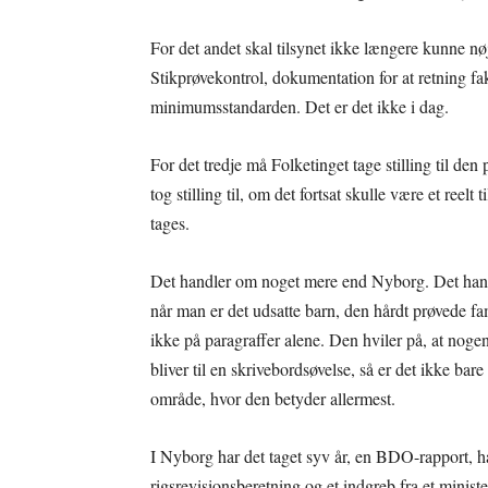
For det andet skal tilsynet ikke længere kunne 
Stikprøvekontrol, dokumentation for at retning fa
minimumsstandarden. Det er det ikke i dag.
For det tredje må Folketinget tage stilling til den 
tog stilling til, om det fortsat skulle være et reelt 
tages.
Det handler om noget mere end Nyborg. Det handle
når man er det udsatte barn, den hårdt prøvede fami
ikke på paragraffer alene. Den hviler på, at nogen
bliver til en skrivebordsøvelse, så er det ikke bare
område, hvor den betyder allermest.
I Nyborg har det taget syv år, en BDO-rapport, hal
rigsrevisionsberetning og et indgreb fra et ministe