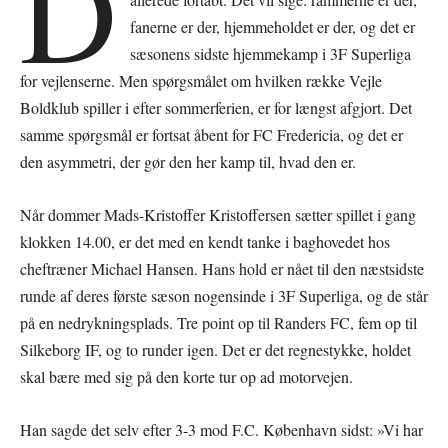
D
fanerne er der, hjemmeholdet er der, og det er
sæsonens sidste hjemmekamp i 3F Superliga
for vejlenserne. Men spørgsmålet om hvilken række Vejle
Boldklub spiller i efter sommerferien, er for længst afgjort. Det
samme spørgsmål er fortsat åbent for FC Fredericia, og det er
den asymmetri, der gør den her kamp til, hvad den er.
Når dommer Mads-Kristoffer Kristoffersen sætter spillet i gang
klokken 14.00, er det med en kendt tanke i baghovedet hos
cheftræner Michael Hansen. Hans hold er nået til den næstsidste
runde af deres første sæson nogensinde i 3F Superliga, og de står
på en nedrykningsplads. Tre point op til Randers FC, fem op til
Silkeborg IF, og to runder igen. Det er det regnestykke, holdet
skal bære med sig på den korte tur op ad motorvejen.
Han sagde det selv efter 3-3 mod F.C. København sidst: »Vi har