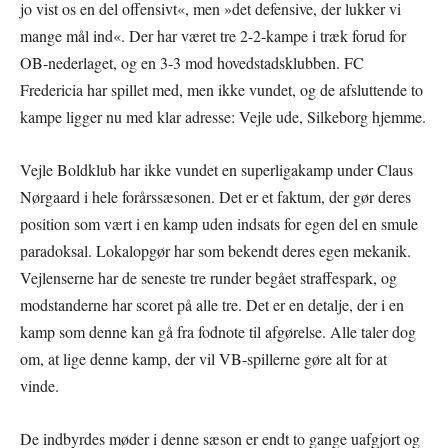
jo vist os en del offensivt«, men »det defensive, der lukker vi
mange mål ind«. Der har været tre 2-2-kampe i træk forud for
OB-nederlaget, og en 3-3 mod hovedstadsklubben. FC
Fredericia har spillet med, men ikke vundet, og de afsluttende to
kampe ligger nu med klar adresse: Vejle ude, Silkeborg hjemme.
Vejle Boldklub har ikke vundet en superligakamp under Claus
Nørgaard i hele forårssæsonen. Det er et faktum, der gør deres
position som vært i en kamp uden indsats for egen del en smule
paradoksal. Lokalopgør har som bekendt deres egen mekanik.
Vejlenserne har de seneste tre runder begået straffespark, og
modstanderne har scoret på alle tre. Det er en detalje, der i en
kamp som denne kan gå fra fodnote til afgørelse. Alle taler dog
om, at lige denne kamp, der vil VB-spillerne gøre alt for at
vinde.
De indbyrdes møder i denne sæson er endt to gange uafgjort og