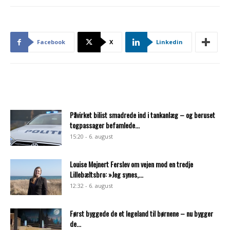
Facebook
X
Linkedin
Påvirket bilist smadrede ind i tankanlæg – og beruset
togpassager befamlede...
15:20 - 6. august
Louise Mejnert Ferslev om vejen mod en tredje
Lillebæltsbro: »Jeg synes,...
12:32 - 6. august
Først byggede de et legeland til børnene – nu bygger
de...