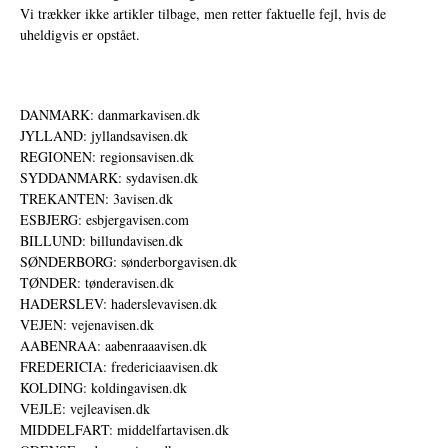
Vi trækker ikke artikler tilbage, men retter faktuelle fejl, hvis de
uheldigvis er opstået.
DANMARK: danmarkavisen.dk
JYLLAND: jyllandsavisen.dk
REGIONEN: regionsavisen.dk
SYDDANMARK: sydavisen.dk
TREKANTEN: 3avisen.dk
ESBJERG: esbjergavisen.com
BILLUND: billundavisen.dk
SØNDERBORG: sønderborgavisen.dk
TØNDER: tønderavisen.dk
HADERSLEV: haderslevavisen.dk
VEJEN: vejenavisen.dk
AABENRAA: aabenraaavisen.dk
FREDERICIA: fredericiaavisen.dk
KOLDING: koldingavisen.dk
VEJLE: vejleavisen.dk
MIDDELFART: middelfartavisen.dk