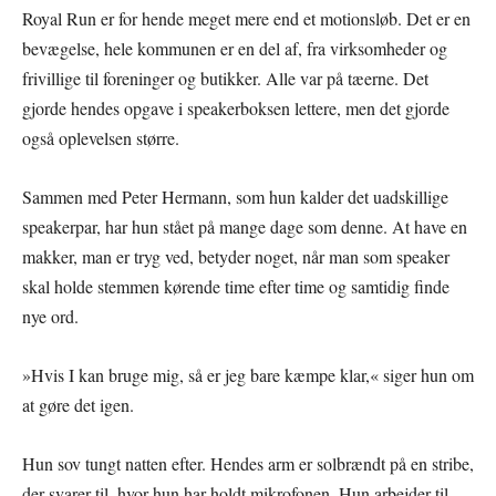
Royal Run er for hende meget mere end et motionsløb. Det er en
bevægelse, hele kommunen er en del af, fra virksomheder og
frivillige til foreninger og butikker. Alle var på tæerne. Det
gjorde hendes opgave i speakerboksen lettere, men det gjorde
også oplevelsen større.
Sammen med Peter Hermann, som hun kalder det uadskillige
speakerpar, har hun stået på mange dage som denne. At have en
makker, man er tryg ved, betyder noget, når man som speaker
skal holde stemmen kørende time efter time og samtidig finde
nye ord.
»Hvis I kan bruge mig, så er jeg bare kæmpe klar,« siger hun om
at gøre det igen.
Hun sov tungt natten efter. Hendes arm er solbrændt på en stribe,
der svarer til, hvor hun har holdt mikrofonen. Hun arbejder til