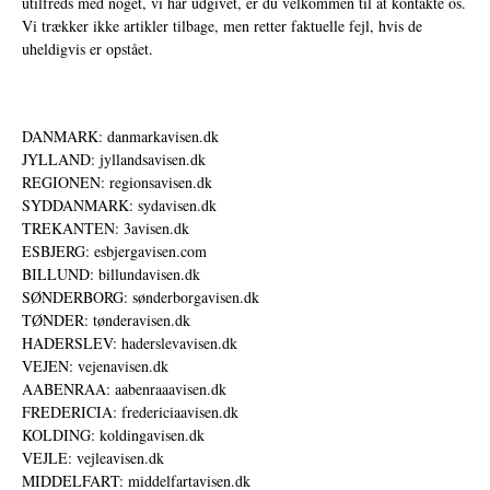
utilfreds med noget, vi har udgivet, er du velkommen til at kontakte os.
Vi trækker ikke artikler tilbage, men retter faktuelle fejl, hvis de
uheldigvis er opstået.
DANMARK: danmarkavisen.dk
JYLLAND: jyllandsavisen.dk
REGIONEN: regionsavisen.dk
SYDDANMARK: sydavisen.dk
TREKANTEN: 3avisen.dk
ESBJERG: esbjergavisen.com
BILLUND: billundavisen.dk
SØNDERBORG: sønderborgavisen.dk
TØNDER: tønderavisen.dk
HADERSLEV: haderslevavisen.dk
VEJEN: vejenavisen.dk
AABENRAA: aabenraaavisen.dk
FREDERICIA: fredericiaavisen.dk
KOLDING: koldingavisen.dk
VEJLE: vejleavisen.dk
MIDDELFART: middelfartavisen.dk