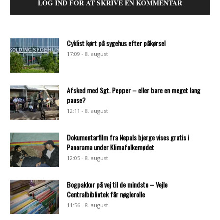
LOG IND FOR AT SKRIVE EN KOMMENTAR
Cyklist kørt på sygehus efter påkørsel
17:09 - 8. august
Afsked med Sgt. Pepper – eller bare en meget lang
pause?
12:11 - 8. august
Dokumentarfilm fra Nepals bjerge vises gratis i
Panorama under Klimafolkemødet
12:05 - 8. august
Bogpakker på vej til de mindste – Vejle
Centralbibliotek får nøglerolle
11:56 - 8. august