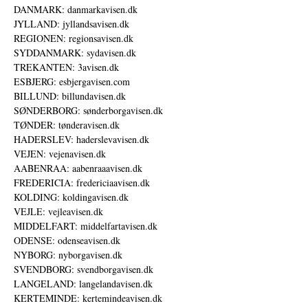
DANMARK: danmarkavisen.dk
JYLLAND: jyllandsavisen.dk
REGIONEN: regionsavisen.dk
SYDDANMARK: sydavisen.dk
TREKANTEN: 3avisen.dk
ESBJERG: esbjergavisen.com
BILLUND: billundavisen.dk
SØNDERBORG: sønderborgavisen.dk
TØNDER: tønderavisen.dk
HADERSLEV: haderslevavisen.dk
VEJEN: vejenavisen.dk
AABENRAA: aabenraaavisen.dk
FREDERICIA: fredericiaavisen.dk
KOLDING: koldingavisen.dk
VEJLE: vejleavisen.dk
MIDDELFART: middelfartavisen.dk
ODENSE: odenseavisen.dk
NYBORG: nyborgavisen.dk
SVENDBORG: svendborgavisen.dk
LANGELAND: langelandavisen.dk
KERTEMINDE: kertemindeavisen.dk