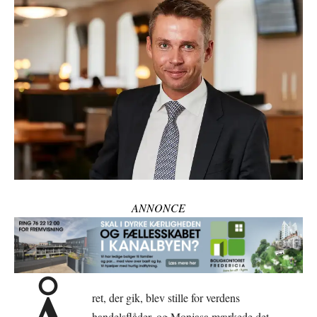
ANNONCE
ret, der gik, blev stille for verdens
handelsflåder, og Monjasa mærkede det.