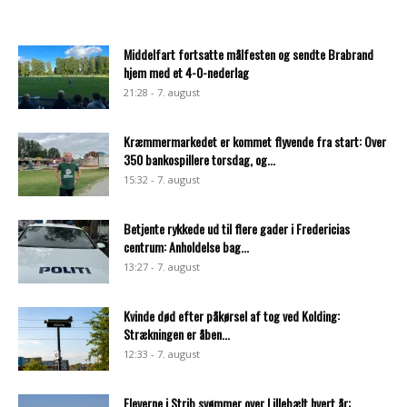
Middelfart fortsatte målfesten og sendte Brabrand
hjem med et 4-0-nederlag
21:28 - 7. august
Kræmmermarkedet er kommet flyvende fra start: Over
350 bankospillere torsdag, og...
15:32 - 7. august
Betjente rykkede ud til flere gader i Fredericias
centrum: Anholdelse bag...
13:27 - 7. august
Kvinde død efter påkørsel af tog ved Kolding:
Strækningen er åben...
12:33 - 7. august
Eleverne i Strib svømmer over Lillebælt hvert år: