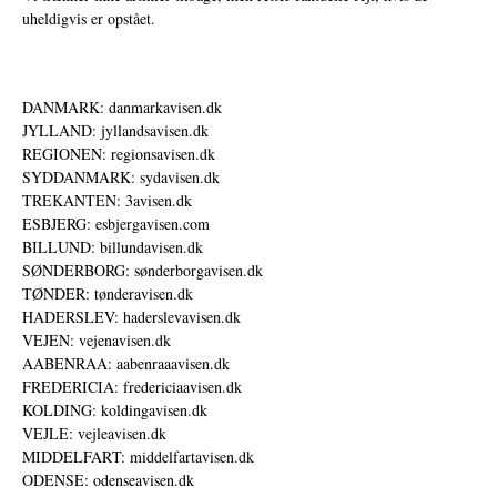
uheldigvis er opstået.
DANMARK: danmarkavisen.dk
JYLLAND: jyllandsavisen.dk
REGIONEN: regionsavisen.dk
SYDDANMARK: sydavisen.dk
TREKANTEN: 3avisen.dk
ESBJERG: esbjergavisen.com
BILLUND: billundavisen.dk
SØNDERBORG: sønderborgavisen.dk
TØNDER: tønderavisen.dk
HADERSLEV: haderslevavisen.dk
VEJEN: vejenavisen.dk
AABENRAA: aabenraaavisen.dk
FREDERICIA: fredericiaavisen.dk
KOLDING: koldingavisen.dk
VEJLE: vejleavisen.dk
MIDDELFART: middelfartavisen.dk
ODENSE: odenseavisen.dk