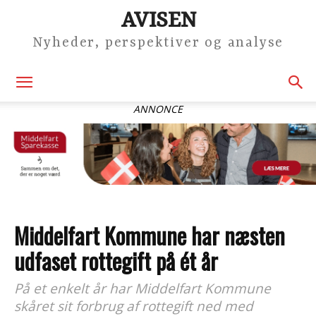
AVISEN
Nyheder, perspektiver og analyse
ANNONCE
Middelfart Kommune har næsten
udfaset rottegift på ét år
På et enkelt år har Middelfart Kommune
skåret sit forbrug af rottegift ned med