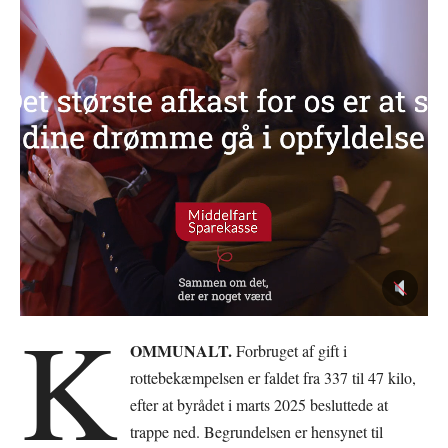
K
OMMUNALT.
Forbruget af gift i
rottebekæmpelsen er faldet fra 337 til 47 kilo,
efter at byrådet i marts 2025 besluttede at
trappe ned. Begrundelsen er hensynet til