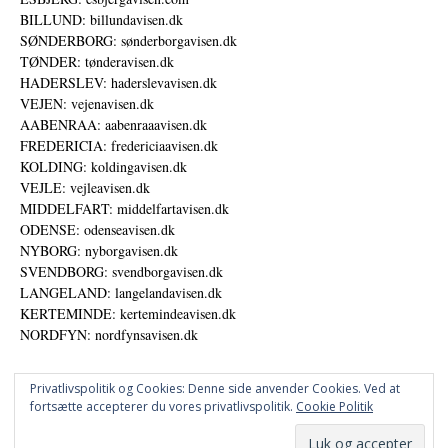
BILLUND: billundavisen.dk
SØNDERBORG: sønderborgavisen.dk
TØNDER: tønderavisen.dk
HADERSLEV: haderslevavisen.dk
VEJEN: vejenavisen.dk
AABENRAA: aabenraaavisen.dk
FREDERICIA: fredericiaavisen.dk
KOLDING: koldingavisen.dk
VEJLE: vejleavisen.dk
MIDDELFART: middelfartavisen.dk
ODENSE: odenseavisen.dk
NYBORG: nyborgavisen.dk
SVENDBORG: svendborgavisen.dk
LANGELAND: langelandavisen.dk
KERTEMINDE: kertemindeavisen.dk
NORDFYN: nordfynsavisen.dk
Privatlivspolitik og Cookies: Denne side anvender Cookies. Ved at
fortsætte accepterer du vores privatlivspolitik.
Cookie Politik
Annoncer
Udgiver