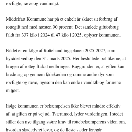
rovfugle, ræve og vandmiljø.
Middelfart Kommune har på et enkelt år skåret sit forbrug af
rottegift ned med næsten 90 procent. Det samlede giftforbrug
faldt fra 337 kilo i 2024 til 47 kilo i 2025, oplyser kommunen.
Faldet er en følge af Rottehandlingsplanen 2025-2027, som
byrådet vedtog den 31. marts 2025. Her besluttede politikerne, at
brugen af rottegift skal nedbringes. Baggrunden er, at giften kan
brede sig op gennem fødekæden og ramme andre dyr som
rovfugle og ræve, ligesom den kan ende i vandløb og forurene
miljøet.
Ifølge kommunen er bekæmpelsen ikke blevet mindre effektiv
af, at giften er på vej ud. Tværtimod, lyder vurderingen. I stedet
stiller den nye tilgang større krav til rottebekæmperens viden om,
hvordan skadedyret lever, og de fleste steder foregår