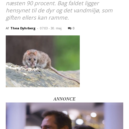
næsten 90 procent. Bag faldet ligger
hensynet til de dyr og det vandmiljø, som
giften ellers kan ramme.
Af
Thea Dyhrberg
-
07:03 - 30. maj
0
ANNONCE