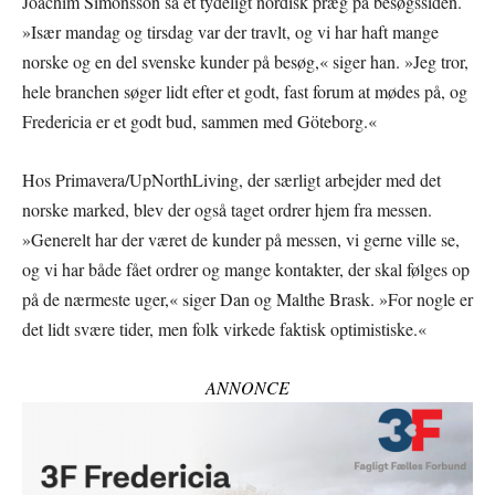
Joachim Simonsson så et tydeligt nordisk præg på besøgssiden.
»Især mandag og tirsdag var der travlt, og vi har haft mange
norske og en del svenske kunder på besøg,« siger han. »Jeg tror,
hele branchen søger lidt efter et godt, fast forum at mødes på, og
Fredericia er et godt bud, sammen med Göteborg.«
Hos Primavera/UpNorthLiving, der særligt arbejder med det
norske marked, blev der også taget ordrer hjem fra messen.
»Generelt har der været de kunder på messen, vi gerne ville se,
og vi har både fået ordrer og mange kontakter, der skal følges op
på de nærmeste uger,« siger Dan og Malthe Brask. »For nogle er
det lidt svære tider, men folk virkede faktisk optimistiske.«
ANNONCE