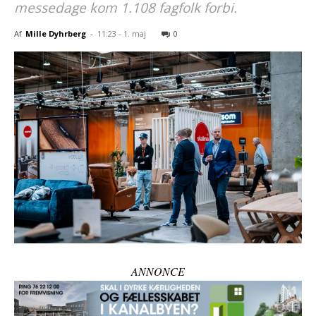
messedage kom 1.108 fagfolk forbi.
Af
Mille Dyhrberg
-
11:23 - 1. maj
0
ANNONCE