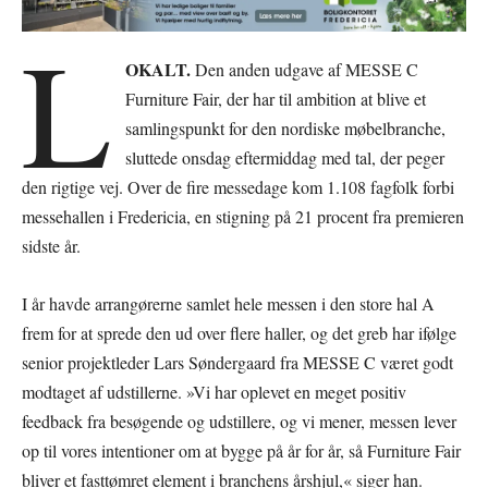
L
OKALT.
Den anden udgave af MESSE C
Furniture Fair, der har til ambition at blive et
samlingspunkt for den nordiske møbelbranche,
sluttede onsdag eftermiddag med tal, der peger
den rigtige vej. Over de fire messedage kom 1.108 fagfolk forbi
messehallen i Fredericia, en stigning på 21 procent fra premieren
sidste år.
I år havde arrangørerne samlet hele messen i den store hal A
frem for at sprede den ud over flere haller, og det greb har ifølge
senior projektleder Lars Søndergaard fra MESSE C været godt
modtaget af udstillerne. »Vi har oplevet en meget positiv
feedback fra besøgende og udstillere, og vi mener, messen lever
op til vores intentioner om at bygge på år for år, så Furniture Fair
bliver et fasttømret element i branchens årshjul,« siger han.