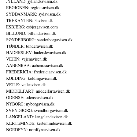
JYLLAND: jyllandsavisen.dk
REGIONEN: regionsavisen.dk
SYDDANMARK: sydavisen.dk
TREKANTEN: 3avisen.dk
ESBJERG: esbjergavisen.com
BILLUND: billundavisen.dk
SØNDERBORG: sønderborgavisen.dk
TØNDER: tønderavisen.dk
HADERSLEV: haderslevavisen.dk
VEJEN: vejenavisen.dk
AABENRAA: aabenraaavisen.dk
FREDERICIA: fredericiaavisen.dk
KOLDING: koldingavisen.dk
VEJLE: vejleavisen.dk
MIDDELFART: middelfartavisen.dk
ODENSE: odenseavisen.dk
NYBORG: nyborgavisen.dk
SVENDBORG: svendborgavisen.dk
LANGELAND: langelandavisen.dk
KERTEMINDE: kertemindeavisen.dk
NORDFYN: nordfynsavisen.dk