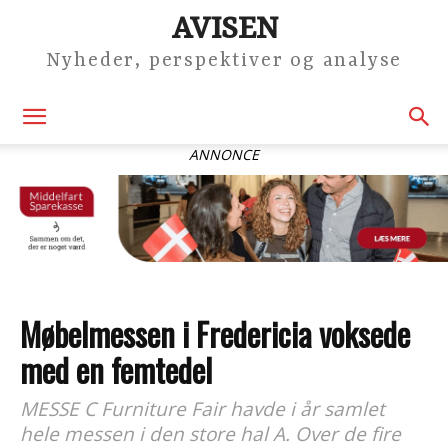
AVISEN
Nyheder, perspektiver og analyse
ANNONCE
Møbelmessen i Fredericia voksede
med en femtedel
MESSE C Furniture Fair havde i år samlet
hele messen i den store hal A. Over de fire