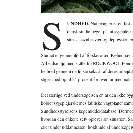
S
UNDHED.
Nattevagter er en fast d
dansk studie peger på, at sygepleje
stress, søvnbesvær og depression en
Studiet er gennemført af forskere ved Københavns
Arbejdsmiljø med støtte fra ROCKWOOL Fonden.
helbred gennem de første seks år af deres arbejdsl
stiger med op til 24 procent for hvert år med nata
Det særlige ved undersøgelsen er, at den ikke by
koblet sygeplejerskernes faktiske vagtplaner sa
Sundhedsstyrelsens lægemiddeldatabase. Dermed hv
hvordan den enkelte selv oplever sin situation. S
eller under uddannelsen, holdt ude af undersøgels