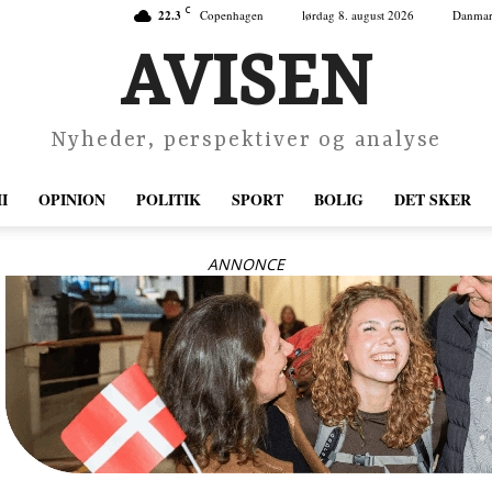
C
22.3
Copenhagen
lørdag 8. august 2026
Danma
AVISEN
Nyheder, perspektiver og analyse
I
OPINION
POLITIK
SPORT
BOLIG
DET SKER
ANNONCE