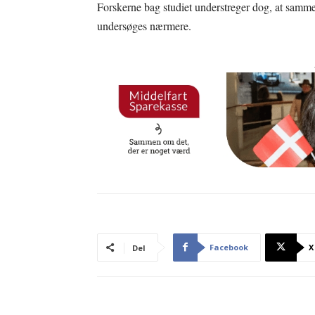
Forskerne bag studiet understreger dog, at samm
undersøges nærmere.
Facebook
X
Del