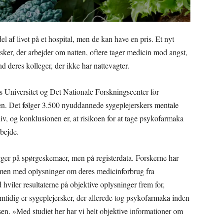
el af livet på et hospital, men de kan have en pris. Et nyt
rsker, der arbejder om natten, oftere tager medicin mod angst,
d deres kolleger, der ikke har nattevagter.
 Universitet og Det Nationale Forskningscenter for
 Det følger 3.500 nyuddannede sygeplejerskers mentale
iv, og konklusionen er, at risikoen for at tage psykofarmaka
rbejde.
gger på spørgeskemaer, men på registerdata. Forskerne har
mmen med oplysninger om deres medicinforbrug fra
iler resultaterne på objektive oplysninger frem for,
amtidig er sygeplejersker, der allerede tog psykofarmaka inden
en. »Med studiet her har vi helt objektive informationer om