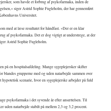
ejersker, som havde et forbrug af psykofarmaka, inden de
øgelsen,« siger Astrid Sophie Fugleholm, der har gennemført
 Københavns Universitet.
m med at læse resultatet for håndfast. »Der er en klar
g af psykofarmaka. Det er dog vigtigt at understrege, at der
siger Astrid Sophie Fugleholm.
en på en hospitalsafdeling. Mange sygeplejersker skifter
rfor blandes grupperne med og uden natarbejde sammen over
 et hypotetisk scenarie, hvor en sygeplejerske arbejder på fuld
 tage psykofarmaka i det syvende år efter ansættelsen. Til
er uden natarbejde stabilt på mellem 2,3 og 3,2 procent.