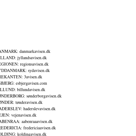
ANMARK: danmarkavisen.dk
LLAND: jyllandsavisen.dk
GIONEN: regionsavisen.dk
YDDANMARK: sydavisen.dk
REKANTEN: 3avisen.dk
BJERG: esbjergavisen.com
LLUND: billundavisen.dk
NDERBORG: sønderborgavisen.dk
NDER: tønderavisen.dk
DERSLEV: haderslevavisen.dk
JEN: vejenavisen.dk
BENRAA: aabenraaavisen.dk
EDERICIA: fredericiaavisen.dk
LDING: koldingavisen.dk