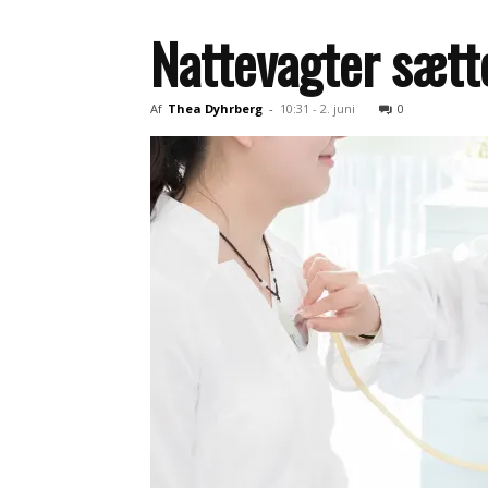
Nattevagter sætt
Af
Thea Dyhrberg
-
10:31 - 2. juni
0