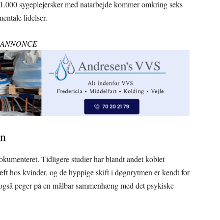
ver 1.000 sygeplejersker med natarbejde kommer omkring seks
entale lidelser.
ANNONCE
en
dokumenteret. Tidligere studier har blandt andet koblet
kræft hos kvinder, og de hyppige skift i døgnrytmen er kendt for
nu også peger på en målbar sammenhæng med det psykiske