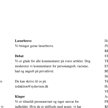
Læserbreve
D
Vi bringer gerne læserbreve.
JY
RE
Debat
S
Vi er glade for alle kommentarer på vores artikler. Dog
T
modererer vi kommentarer for personangreb, racisme,
ES
had og angreb på privatlivet.
BI
SØ
es
Du kan skrive til os på
TØ
redaktion@sydavisen.dk
HA
VE
Klager
AA
Vi er tilmeldt pressenævnet og tager ansvar for
FR
 vi
indholdet. Hvis du er utilfreds med noget, vi har
KO