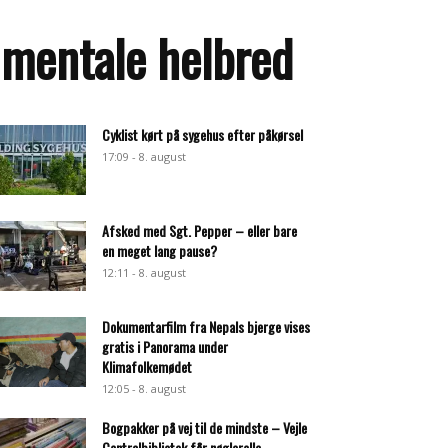
 mentale helbred
Cyklist kørt på sygehus efter påkørsel
17:09 - 8. august
Afsked med Sgt. Pepper – eller bare
en meget lang pause?
12:11 - 8. august
Dokumentarfilm fra Nepals bjerge vises
gratis i Panorama under
Klimafolkemødet
12:05 - 8. august
Bogpakker på vej til de mindste – Vejle
Centralbibliotek får nøglerolle