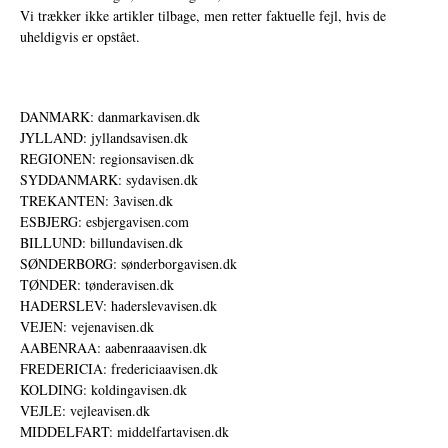
Vi trækker ikke artikler tilbage, men retter faktuelle fejl, hvis de
uheldigvis er opstået.
DANMARK: danmarkavisen.dk
JYLLAND: jyllandsavisen.dk
REGIONEN: regionsavisen.dk
SYDDANMARK: sydavisen.dk
TREKANTEN: 3avisen.dk
ESBJERG: esbjergavisen.com
BILLUND: billundavisen.dk
SØNDERBORG: sønderborgavisen.dk
TØNDER: tønderavisen.dk
HADERSLEV: haderslevavisen.dk
VEJEN: vejenavisen.dk
AABENRAA: aabenraaavisen.dk
FREDERICIA: fredericiaavisen.dk
KOLDING: koldingavisen.dk
VEJLE: vejleavisen.dk
MIDDELFART: middelfartavisen.dk