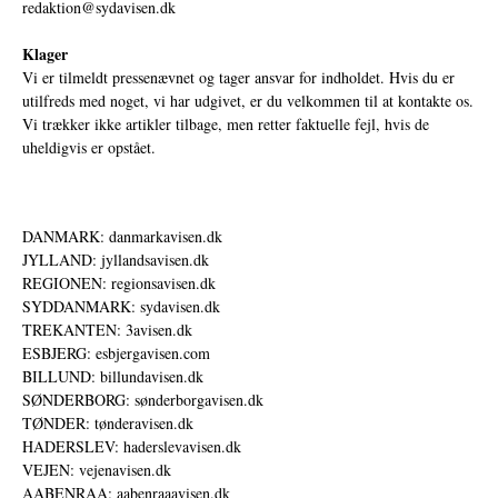
redaktion@sydavisen.dk
Klager
Vi er tilmeldt pressenævnet og tager ansvar for indholdet. Hvis du er
utilfreds med noget, vi har udgivet, er du velkommen til at kontakte os.
Vi trækker ikke artikler tilbage, men retter faktuelle fejl, hvis de
uheldigvis er opstået.
DANMARK: danmarkavisen.dk
JYLLAND: jyllandsavisen.dk
REGIONEN: regionsavisen.dk
SYDDANMARK: sydavisen.dk
TREKANTEN: 3avisen.dk
ESBJERG: esbjergavisen.com
BILLUND: billundavisen.dk
SØNDERBORG: sønderborgavisen.dk
TØNDER: tønderavisen.dk
HADERSLEV: haderslevavisen.dk
VEJEN: vejenavisen.dk
AABENRAA: aabenraaavisen.dk