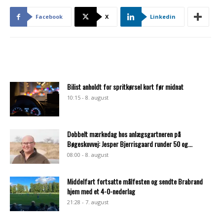
Facebook
X
Linkedin
Bilist anholdt for spritkørsel kort før midnat
10:15 - 8. august
Dobbelt mærkedag hos anlægsgartneren på
Bøgeskovvej: Jesper Bjerrisgaard runder 50 og...
08:00 - 8. august
Middelfart fortsatte målfesten og sendte Brabrand
hjem med et 4-0-nederlag
21:28 - 7. august