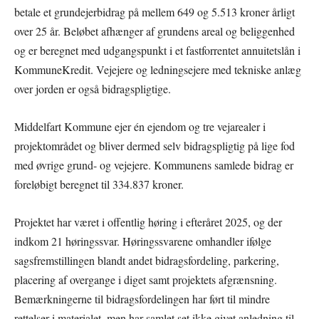
betale et grundejerbidrag på mellem 649 og 5.513 kroner årligt
over 25 år. Beløbet afhænger af grundens areal og beliggenhed
og er beregnet med udgangspunkt i et fastforrentet annuitetslån i
KommuneKredit. Vejejere og ledningsejere med tekniske anlæg
over jorden er også bidragspligtige.
Middelfart Kommune ejer én ejendom og tre vejarealer i
projektområdet og bliver dermed selv bidragspligtig på lige fod
med øvrige grund- og vejejere. Kommunens samlede bidrag er
foreløbigt beregnet til 334.837 kroner.
Projektet har været i offentlig høring i efteråret 2025, og der
indkom 21 høringssvar. Høringssvarene omhandler ifølge
sagsfremstillingen blandt andet bidragsfordeling, parkering,
placering af overgange i diget samt projektets afgrænsning.
Bemærkningerne til bidragsfordelingen har ført til mindre
rettelser i materialet, men har samlet set ikke givet anledning til