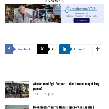
ANNONCE
Facebook
X
Linkedin
Afsked med Sgt. Pepper – eller bare en meget lang
pause?
12:11 - 8. august
Dokumentarfilm fra Nepals bjerge vises gratis i