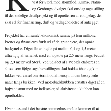
vest for Storå mod stormflod. Klima-, Natur-
og Genbrugsudvalget skal onsdag tage stilling
til det endelige detailprojekt og til oprettelsen af et digelag, der
skal stå for finansiering, drift og vedligeholdelse af anlægget.
Projektet har en samlet økonomisk ramme på fem millioner
kroner og finansieres fuldt ud af de grundejere, der opnår
beskyttelse. Diget får en højde på mellem 0,4 og 1,5 meter
afhængig af terrænet, med en topkote på 2,5 meter langs Feddet
og 2,0 meter ved Storå. Ved udløbet af Pavebæk etableres en
sluse, som ifølge sagsfremstillingen skal holdes åben og kun
lukkes ved varsel om stormflod af hensyn til den beskyttede
natur langs bækken. Ved motorbådsklubben erstattes diget af en
højvandsmur med tre indkørsler, så aktiviteten i klubben kan
opretholdes.
Hver husstand i det berørte sommerhusområde kommer til at