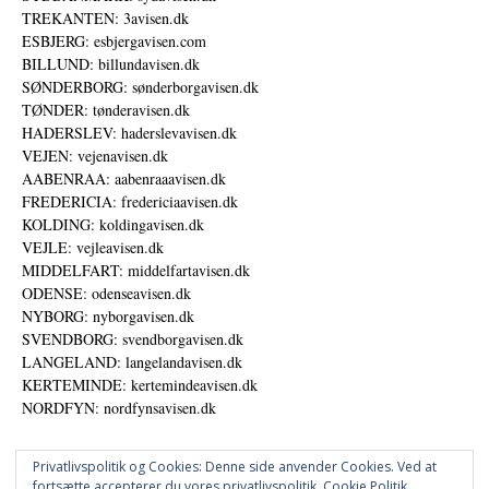
TREKANTEN: 3avisen.dk
ESBJERG: esbjergavisen.com
BILLUND: billundavisen.dk
SØNDERBORG: sønderborgavisen.dk
TØNDER: tønderavisen.dk
HADERSLEV: haderslevavisen.dk
VEJEN: vejenavisen.dk
AABENRAA: aabenraaavisen.dk
FREDERICIA: fredericiaavisen.dk
KOLDING: koldingavisen.dk
VEJLE: vejleavisen.dk
MIDDELFART: middelfartavisen.dk
ODENSE: odenseavisen.dk
NYBORG: nyborgavisen.dk
SVENDBORG: svendborgavisen.dk
LANGELAND: langelandavisen.dk
KERTEMINDE: kertemindeavisen.dk
NORDFYN: nordfynsavisen.dk
Privatlivspolitik og Cookies: Denne side anvender Cookies. Ved at
fortsætte accepterer du vores privatlivspolitik.
Cookie Politik