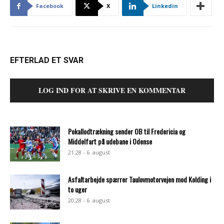
Facebook
X
Linkedin
EFTERLAD ET SVAR
LOG IND FOR AT SKRIVE EN KOMMENTAR
Pokallodtrækning sender OB til Fredericia og
Middelfart på udebane i Odense
21:28 - 6. august
Asfaltarbejde spærrer Taulovmotorvejen mod Kolding i
to uger
20:28 - 6. august