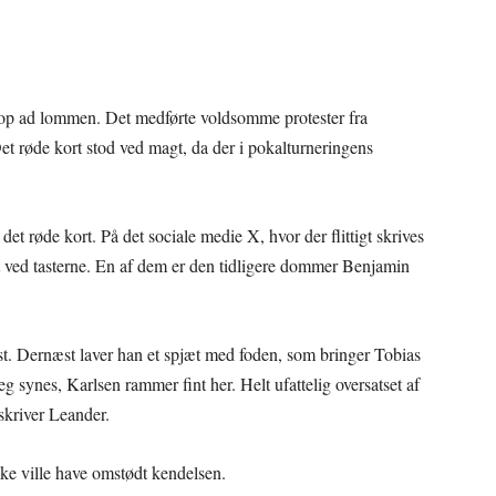
 op ad lommen. Det medførte voldsomme protester fra
et røde kort stod ved magt, da der i pokalturneringens
det røde kort. På det sociale medie X, hvor der flittigt skrives
t ved tasterne. En af dem er den tidligere dommer Benjamin
rst. Dernæst laver han et spjæt med foden, som bringer Tobias
eg synes, Karlsen rammer fint her. Helt ufattelig oversatset af
skriver Leander.
e ville have omstødt kendelsen.