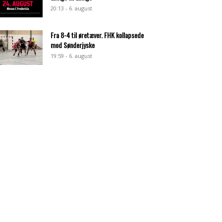
20:13 - 6. august
Fra 8-4 til øretæver. FHK kollapsede
mod Sønderjyske
19:59 - 6. august