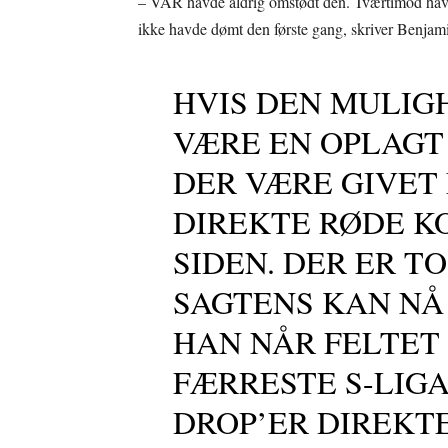
– VAR havde aldrig omstødt den. Tværtimod havde
ikke havde dømt den første gang, skriver Benjam
HVIS DEN MULIG
VÆRE EN OPLAGT
DER VÆRE GIVET
DIREKTE RØDE KO
SIDEN. DER ER T
SAGTENS KAN NÅ
HAN NÅR FELTET 
FÆRRESTE S-LIG
DROP’ER DIREKT