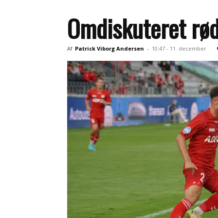
Omdiskuteret rødt
Af
Patrick Viborg Andersen
-
10:47 - 11. december