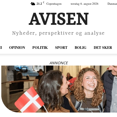
C
21.2
Copenhagen
torsdag 6. august 2026
Danma
AVISEN
Nyheder, perspektiver og analyse
I
OPINION
POLITIK
SPORT
BOLIG
DET SKER
ANNONCE