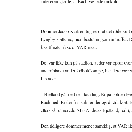
anføreren gjorde, at Bach væltede omkuld.
Dommer Jacob Karlsen tog resolut det røde kort
Lyngby-spillerne, men beslutningen var truffet: D
kvartfinaler ikke er VAR med.
Det var ikke kun på stadion, at der var oprør over 
under blandt andet fodboldkampe, har flere være
Leander.
– Bjelland går ned i en tackling. Er på bolden fø
Bach ned. Er der frispark, er der også rødt kort. J
ellers så rutinerede AB (Andreas Bjelland, red.), 
Den tidligere dommer mener samtidig, at VAR ikk