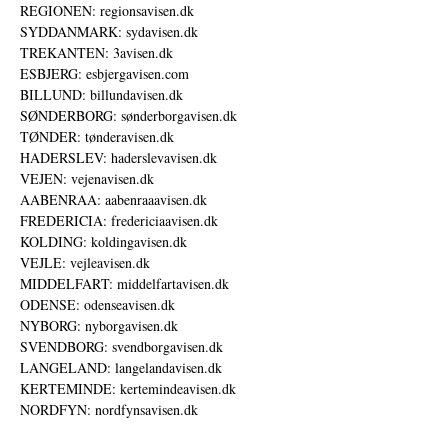
REGIONEN: regionsavisen.dk
SYDDANMARK: sydavisen.dk
TREKANTEN: 3avisen.dk
ESBJERG: esbjergavisen.com
BILLUND: billundavisen.dk
SØNDERBORG: sønderborgavisen.dk
TØNDER: tønderavisen.dk
HADERSLEV: haderslevavisen.dk
VEJEN: vejenavisen.dk
AABENRAA: aabenraaavisen.dk
FREDERICIA: fredericiaavisen.dk
KOLDING: koldingavisen.dk
VEJLE: vejleavisen.dk
MIDDELFART: middelfartavisen.dk
ODENSE: odenseavisen.dk
NYBORG: nyborgavisen.dk
SVENDBORG: svendborgavisen.dk
LANGELAND: langelandavisen.dk
KERTEMINDE: kertemindeavisen.dk
NORDFYN: nordfynsavisen.dk