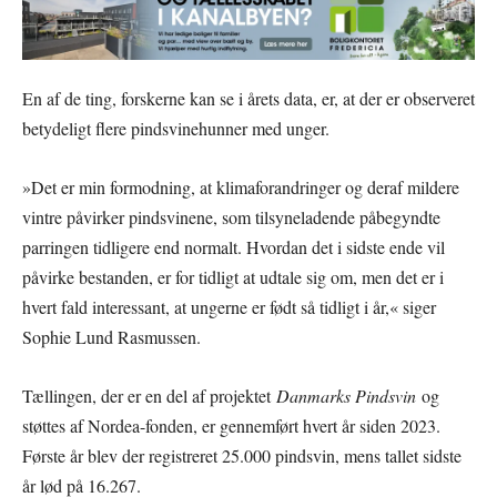
En af de ting, forskerne kan se i årets data, er, at der er observeret
betydeligt flere pindsvinehunner med unger.
»Det er min formodning, at klimaforandringer og deraf mildere
vintre påvirker pindsvinene, som tilsyneladende påbegyndte
parringen tidligere end normalt. Hvordan det i sidste ende vil
påvirke bestanden, er for tidligt at udtale sig om, men det er i
hvert fald interessant, at ungerne er født så tidligt i år,« siger
Sophie Lund Rasmussen.
Tællingen, der er en del af projektet
Danmarks Pindsvin
og
støttes af Nordea-fonden, er gennemført hvert år siden 2023.
Første år blev der registreret 25.000 pindsvin, mens tallet sidste
år lød på 16.267.