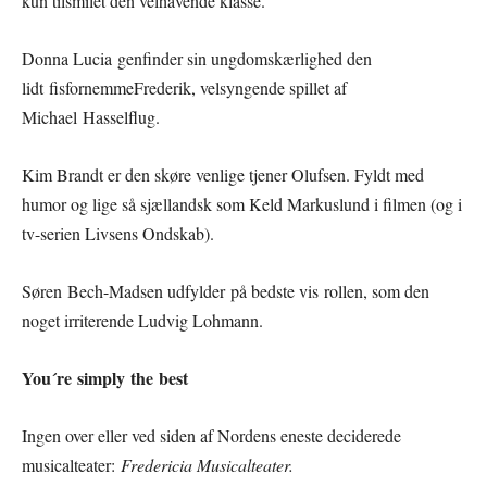
kun tilsmilet den velhavende klasse.
Donna Lucia genfinder sin ungdomskærlighed den
lidt fisfornemmeFrederik, velsyngende spillet af
Michael Hasselflug.
Kim Brandt er den skøre venlige tjener Olufsen. Fyldt med
humor og lige så sjællandsk som Keld Markuslund i filmen (og i
tv-serien Livsens Ondskab).
Søren Bech-Madsen udfylder på bedste vis
rollen, som den
noget irriterende Ludvig Lohmann.
You´re
simply
the
best
Ingen over eller ved siden af Nordens eneste deciderede
musicalteater:
Fredericia Musicalteater
.