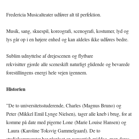
Fredericia Musicalteater udfører alt til perfektion.
Musik, sang, skuespil, koreografi, scenografi, kostumer, lyd og
lys går op i en højere enhed og kan aldeles ikke udføres bedre.
Sublim udnyttelse af drejescenen og flytbare
rekvisitter gjorde alle sceneskift naturligt glidende og bevarede
forestillingens energi hele vejen igennem.
Historien
”De to universitetsstuderende, Charles (Magnus Bruno) og
Peter (Mikkel Emil Lynge Nielsen), tager alle kneb i brug, for at
komme på date med pigerne Lone (Marie Louise Hansen) og
Laura (Karoline Toksvig Gammelgaard). De to
studiekammerater har planlagt en romantisk middag, men deres