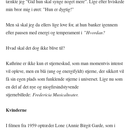
tænkte jeg ”Gid hun skal synge noget mere”. Lige efter hviskede
min bror mig i øret: ”Hun er dygtig!”
Men så skal jeg da ellers lige love for, at hun banker igennem
efter pausen med energi og temperament i
”Hvordan?
Hvad skal det dog ikke blive til?
Kathrine er ikke kun et stjerneskud, som man momentvis intenst
vil opleve, men en blå (ung og energifyldt) stjerne, der sikkert vil
få sin egen plads som funklende stjerne i universet. Lige nu som
en del af det nye og niogfirsindstyvende
stjernebillede:
Fredericia Musicalteater.
Kvinderne
I filmen fra 1959 optræder Lone (Annie Birgit Garde, som i