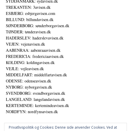
SYDDANMARK: sydavisen.dk
TREKANTEN: 3avisen.dk
ESBJERG: esbjergavisen.com
BILLUND: billundavisen.dk
SØNDERBORG: sønderborgavisen.dk
TØNDER: tønderavisen.dk
HADERSLEV: haderslevavisen.dk
VEJEN: vejenavisen.dk
AABENRAA: aabenraaavisen.dk
FREDERICIA: fredericiaavisen.dk
KOLDING: koldingavisen.dk
VEJLE: vejleavisen.dk
MIDDELFART: middelfartavisen.dk
ODENSE: odenseavisen.dk
NYBORG: nyborgavisen.dk
SVENDBORG: svendborgavisen.dk
LANGELAND: langelandavisen.dk
KERTEMINDE: kertemindeavisen.dk
NORDFYN: nordfynsavisen.dk
Privatlivspolitik og Cookies: Denne side anvender Cookies. Ved at