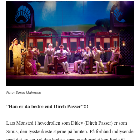
Foto: Søren Malmose
”Han er da bedre end Dirch Passer”
!!!
Lars Mønsted i hovedrollen som Ditlev (Dirch Passer) er som
Sirius, den lysstærkeste stjerne på himlen. På forhånd indlysende
med det cv, og vel den bedste, man overhovedet kan finde til