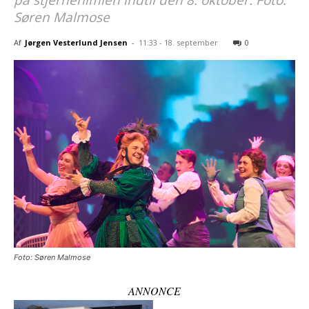
på stjernehimlen indtil den 8. oktober. Foto:
Søren Malmose
Af
Jørgen Vesterlund Jensen
-
11:33 - 18. september
0
Foto: Søren Malmose
ANNONCE