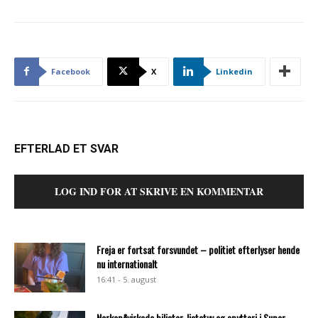
Facebook
X
Linkedin
EFTERLAD ET SVAR
LOG IND FOR AT SKRIVE EN KOMMENTAR
Freja er fortsat forsvundet – politiet efterlyser hende
nu internationalt
16:41 - 5. august
Narkopåvirkede bilister, listetyv og spytteri i Super