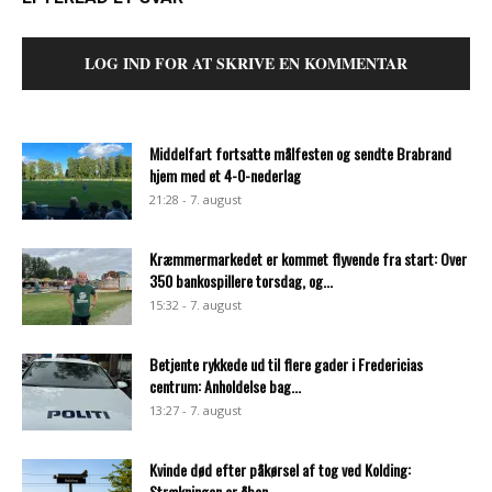
LOG IND FOR AT SKRIVE EN KOMMENTAR
Middelfart fortsatte målfesten og sendte Brabrand
hjem med et 4-0-nederlag
21:28 - 7. august
Kræmmermarkedet er kommet flyvende fra start: Over
350 bankospillere torsdag, og...
15:32 - 7. august
Betjente rykkede ud til flere gader i Fredericias
centrum: Anholdelse bag...
13:27 - 7. august
Kvinde død efter påkørsel af tog ved Kolding:
Strækningen er åben...