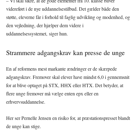
– Vi skal sikre, at de gode elementer fra 10. klasse bliver
videreført i de nye uddannelsestilbud. Det gælder både den
støtte, eleverne får i forhold til faglig udvikling og modenhed, og
den vejledning, der hjælper dem videre i
uddannelsessystemet, siger hun.
Strammere adgangskrav kan presse de unge
En af reformens mest markante ændringer er de skærpede
adgangskrav. Fremover skal elever have mindst 6,0 i gennemsnit
for at blive optaget på STX, HHX eller HTX. Det betyder, at
flere unge fremover må vælge enten epx eller en
erhvervsuddannelse.
Her ser Pernelle Jensen en risiko for, at præstationspresset blandt
de unge kan stige.