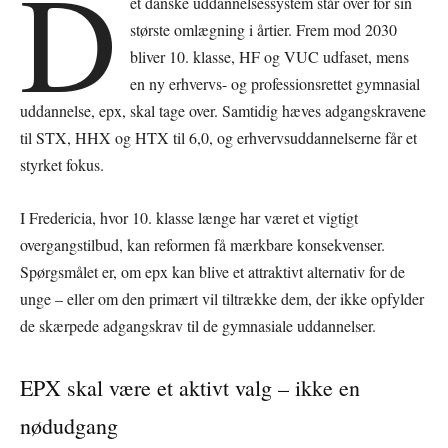
D
et danske uddannelsessystem står over for sin
største omlægning i årtier. Frem mod 2030
bliver 10. klasse, HF og VUC udfaset, mens
en ny erhvervs- og professionsrettet gymnasial
uddannelse, epx, skal tage over. Samtidig hæves adgangskravene
til STX, HHX og HTX til 6,0, og erhvervsuddannelserne får et
styrket fokus.
I Fredericia, hvor 10. klasse længe har været et vigtigt
overgangstilbud, kan reformen få mærkbare konsekvenser.
Spørgsmålet er, om epx kan blive et attraktivt alternativ for de
unge – eller om den primært vil tiltrække dem, der ikke opfylder
de skærpede adgangskrav til de gymnasiale uddannelser.
EPX skal være et aktivt valg – ikke en
nødudgang