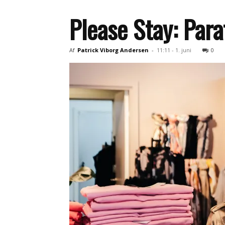
Please Stay: Para
Af
Patrick Viborg Andersen
-
11:11 - 1. juni
0