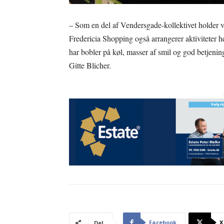
– Som en del af Vendersgade-kollektivet holder vi 
Fredericia Shopping også arrangerer aktiviteter he
har bobler på køl, masser af smil og god betjening.
Gitte Blicher.
Facebook
X
Del