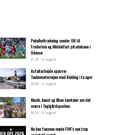
Pokallodtrækning sender OB til
Fredericia og Middelfart på udebane i
Odense
21:28 - 6. august
Asfaltarbejde spærrer
Taulovmotorvejen mod Kolding i to uger
20:28 - 6. august
Musik, kunst og åbne samtaler om det
svære i Teglgårdsparken
20:23 - 6. august
Nu kan fansene møde FHK’s nye trup
ansigt til ansigt