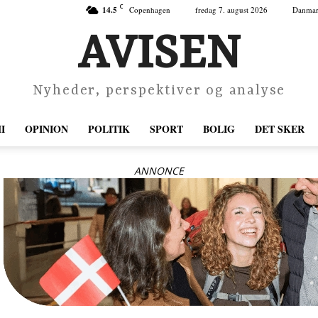
C
14.5
Copenhagen
fredag 7. august 2026
Danma
AVISEN
Nyheder, perspektiver og analyse
I
OPINION
POLITIK
SPORT
BOLIG
DET SKER
ANNONCE