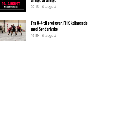
20:13 - 6. august
Fra 8-4 til øretæver. FHK kollapsede
mod Sønderjyske
19:59 - 6. august