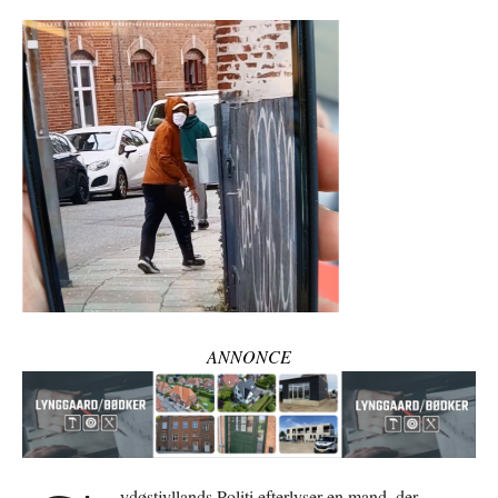
ANNONCE
ydøstjyllands Politi efterlyser en mand, der