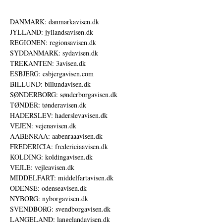
DANMARK: danmarkavisen.dk
JYLLAND: jyllandsavisen.dk
REGIONEN: regionsavisen.dk
SYDDANMARK: sydavisen.dk
TREKANTEN: 3avisen.dk
ESBJERG: esbjergavisen.com
BILLUND: billundavisen.dk
SØNDERBORG: sønderborgavisen.dk
TØNDER: tønderavisen.dk
HADERSLEV: haderslevavisen.dk
VEJEN: vejenavisen.dk
AABENRAA: aabenraaavisen.dk
FREDERICIA: fredericiaavisen.dk
KOLDING: koldingavisen.dk
VEJLE: vejleavisen.dk
MIDDELFART: middelfartavisen.dk
ODENSE: odenseavisen.dk
NYBORG: nyborgavisen.dk
SVENDBORG: svendborgavisen.dk
LANGELAND: langelandavisen.dk