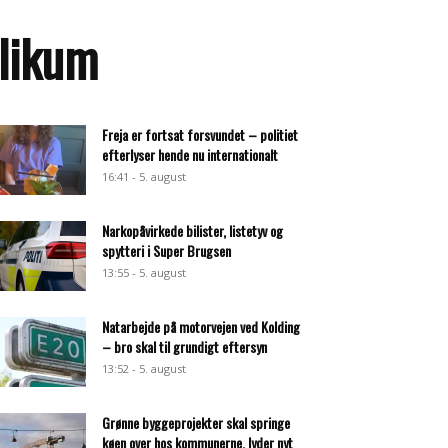
blikum
Freja er fortsat forsvundet – politiet
efterlyser hende nu internationalt
16:41 - 5. august
Narkopåvirkede bilister, listetyv og
spytteri i Super Brugsen
13:55 - 5. august
Natarbejde på motorvejen ved Kolding
– bro skal til grundigt eftersyn
13:52 - 5. august
Grønne byggeprojekter skal springe
køen over hos kommunerne, lyder nyt