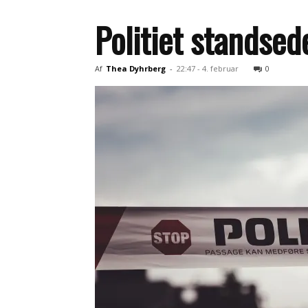
Politiet standse
Af
Thea Dyhrberg
-
22:47 - 4. februar
0