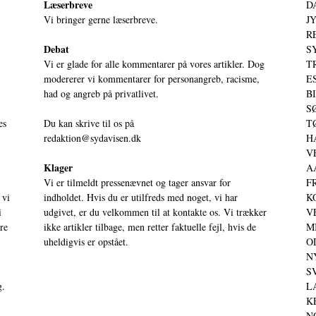
Læserbreve
D
Vi bringer gerne læserbreve.
JY
RE
Debat
S
Vi er glade for alle kommentarer på vores artikler. Dog
T
modererer vi kommentarer for personangreb, racisme,
ES
had og angreb på privatlivet.
BI
SØ
es
Du kan skrive til os på
TØ
redaktion@sydavisen.dk
HA
VE
Klager
AA
Vi er tilmeldt pressenævnet og tager ansvar for
FR
 vi
indholdet. Hvis du er utilfreds med noget, vi har
KO
i
udgivet, er du velkommen til at kontakte os. Vi trækker
VE
ere
ikke artikler tilbage, men retter faktuelle fejl, hvis de
MI
uheldigvis er opstået.
OD
NY
SV
g.
LA
KE
NO