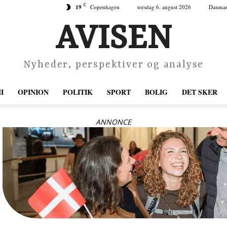
C
19
Copenhagen
torsdag 6. august 2026
Danma
AVISEN
Nyheder, perspektiver og analyse
I
OPINION
POLITIK
SPORT
BOLIG
DET SKER
ANNONCE