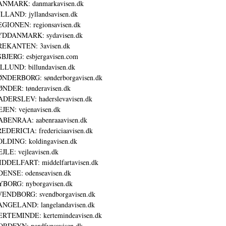
ANMARK: danmarkavisen.dk
LLAND: jyllandsavisen.dk
GIONEN: regionsavisen.dk
YDDANMARK: sydavisen.dk
REKANTEN: 3avisen.dk
BJERG: esbjergavisen.com
LLUND: billundavisen.dk
NDERBORG: sønderborgavisen.dk
NDER: tønderavisen.dk
DERSLEV: haderslevavisen.dk
JEN: vejenavisen.dk
BENRAA: aabenraaavisen.dk
EDERICIA: fredericiaavisen.dk
LDING: koldingavisen.dk
JLE: vejleavisen.dk
DDELFART: middelfartavisen.dk
ENSE: odenseavisen.dk
BORG: nyborgavisen.dk
ENDBORG: svendborgavisen.dk
NGELAND: langelandavisen.dk
RTEMINDE: kertemindeavisen.dk
RDFYN: nordfynsavisen.dk