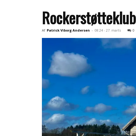
Rockerstøtteklub 
Af
Patrick Viborg Andersen
-
08:24 - 27. marts
0