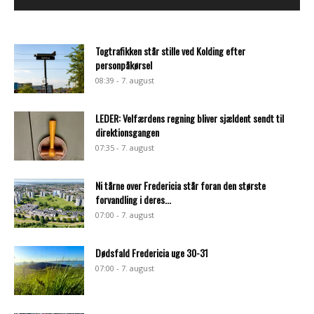
Togtrafikken står stille ved Kolding efter
personpåkørsel
08:39 - 7. august
LEDER: Velfærdens regning bliver sjældent sendt til
direktionsgangen
07:35 - 7. august
Ni tårne over Fredericia står foran den største
forvandling i deres...
07:00 - 7. august
Dødsfald Fredericia uge 30-31
07:00 - 7. august