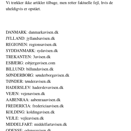
Vi trækker ikke artikler tilbage, men retter faktuelle fejl, hvis de
uheldigvis er opstået.
DANMARK: danmarkavisen.dk
JYLLAND: jyllandsavisen.dk
REGIONEN: regionsavisen.dk
SYDDANMARK: sydavisen.dk
TREKANTEN: 3avisen.dk
ESBJERG: esbjergavisen.com
BILLUND: billundavisen.dk
SØNDERBORG: sønderborgavisen.dk
TØNDER: tønderavisen.dk
HADERSLEV: haderslevavisen.dk
VEJEN: vejenavisen.dk
AABENRAA: aabenraaavisen.dk
FREDERICIA: fredericiaavisen.dk
KOLDING: koldingavisen.dk
VEJLE: vejleavisen.dk
MIDDELFART: middelfartavisen.dk
ODENSE: odenseavisen.dk