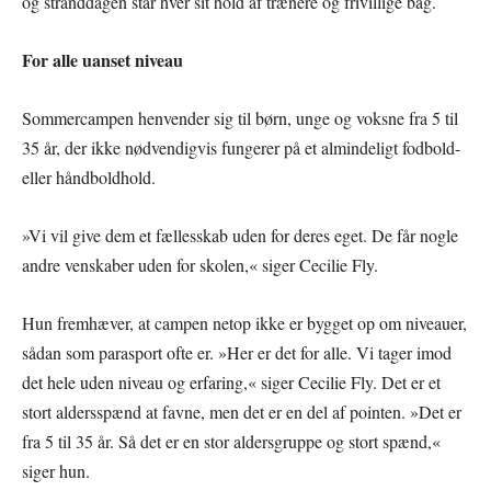
og stranddagen står hver sit hold af trænere og frivillige bag.
For alle uanset niveau
Sommercampen henvender sig til børn, unge og voksne fra 5 til
35 år, der ikke nødvendigvis fungerer på et almindeligt fodbold-
eller håndboldhold.
»Vi vil give dem et fællesskab uden for deres eget. De får nogle
andre venskaber uden for skolen,« siger Cecilie Fly.
Hun fremhæver, at campen netop ikke er bygget op om niveauer,
sådan som parasport ofte er. »Her er det for alle. Vi tager imod
det hele uden niveau og erfaring,« siger Cecilie Fly. Det er et
stort aldersspænd at favne, men det er en del af pointen. »Det er
fra 5 til 35 år. Så det er en stor aldersgruppe og stort spænd,«
siger hun.