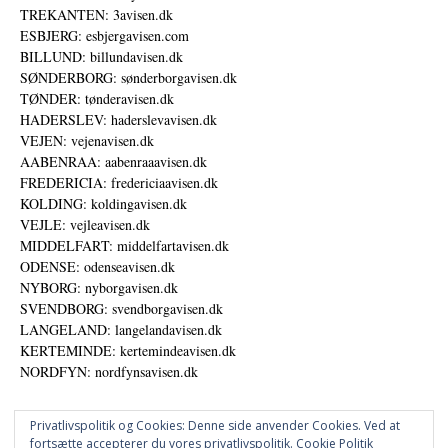
TREKANTEN: 3avisen.dk
ESBJERG: esbjergavisen.com
BILLUND: billundavisen.dk
SØNDERBORG: sønderborgavisen.dk
TØNDER: tønderavisen.dk
HADERSLEV: haderslevavisen.dk
VEJEN: vejenavisen.dk
AABENRAA: aabenraaavisen.dk
FREDERICIA: fredericiaavisen.dk
KOLDING: koldingavisen.dk
VEJLE: vejleavisen.dk
MIDDELFART: middelfartavisen.dk
ODENSE: odenseavisen.dk
NYBORG: nyborgavisen.dk
SVENDBORG: svendborgavisen.dk
LANGELAND: langelandavisen.dk
KERTEMINDE: kertemindeavisen.dk
NORDFYN: nordfynsavisen.dk
Privatlivspolitik og Cookies: Denne side anvender Cookies. Ved at
fortsætte accepterer du vores privatlivspolitik.
Cookie Politik