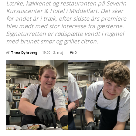
Lærke, køkkenet og restauranten på Severin
Kursuscenter & Hotel i Middelfart. Det sker
for andet år i træk, efter sidste års premiere
blev mødt med stor interesse fra gæsterne.
Signaturretten er rødspætte vendt i rugmel
med brunet smør og grillet citron.
Af
Thea Dyhrberg
-
19:00 - 2. maj
0