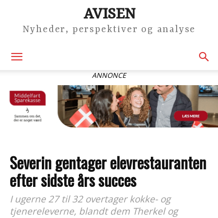
AVISEN
Nyheder, perspektiver og analyse
ANNONCE
Severin gentager elevrestauranten
efter sidste års succes
I ugerne 27 til 32 overtager kokke- og
tjenereleverne, blandt dem Therkel og