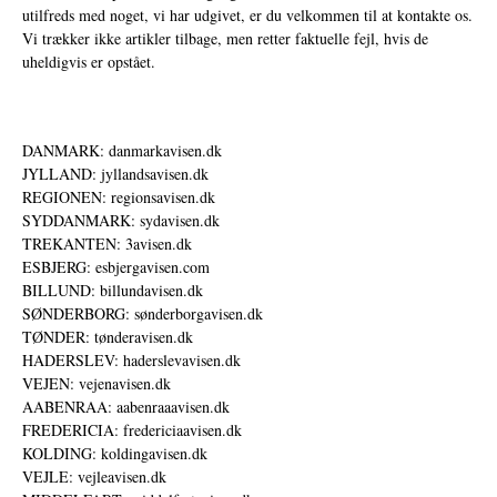
utilfreds med noget, vi har udgivet, er du velkommen til at kontakte os.
Vi trækker ikke artikler tilbage, men retter faktuelle fejl, hvis de
uheldigvis er opstået.
DANMARK: danmarkavisen.dk
JYLLAND: jyllandsavisen.dk
REGIONEN: regionsavisen.dk
SYDDANMARK: sydavisen.dk
TREKANTEN: 3avisen.dk
ESBJERG: esbjergavisen.com
BILLUND: billundavisen.dk
SØNDERBORG: sønderborgavisen.dk
TØNDER: tønderavisen.dk
HADERSLEV: haderslevavisen.dk
VEJEN: vejenavisen.dk
AABENRAA: aabenraaavisen.dk
FREDERICIA: fredericiaavisen.dk
KOLDING: koldingavisen.dk
VEJLE: vejleavisen.dk