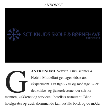
ANNONCE
G
ASTRONOMI.
Severin Kursuscenter &
Hotel i Middelfart gentager sidste års
eksperiment. Fra uge 27 til og med uge 32 er
det kokke- og tjenereleverne, der står for
menuen, køkkenet og servicen i hotellets restaurant. Både
hotelgæster og udefrakommende kan bestille bord, og de møder