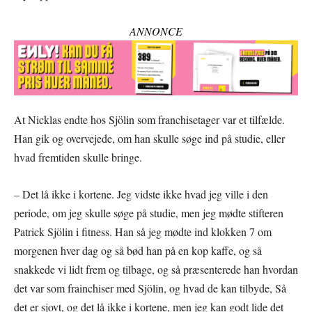
ANNONCE
At Nicklas endte hos Sjölin som franchisetager var et tilfælde.
Han gik og overvejede, om han skulle søge ind på studie, eller
hvad fremtiden skulle bringe.
– Det lå ikke i kortene. Jeg vidste ikke hvad jeg ville i den
periode, om jeg skulle søge på studie, men jeg mødte stifteren
Patrick Sjölin i fitness. Han så jeg mødte ind klokken 7 om
morgenen hver dag og så bød han på en kop kaffe, og så
snakkede vi lidt frem og tilbage, og så præsenterede han hvordan
det var som frainchiser med Sjölin, og hvad de kan tilbyde, Så
det er sjovt, og det lå ikke i kortene, men jeg kan godt lide det