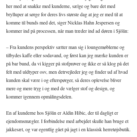
her med at snakke med kunderne, sælge og bare det med
brylluper at sørge for deres livs største dag at jeg er med til at
komme til bunds med det, siger Nicklas Hahn Jespersen og
kommer ind på processen, når man træder ind ad døren i Sjölin:
– Fra kundens perspektiv sætter man sig i loungemøblerne og
tilbydes kaffe eller sodavand, og først kan jeg mærke kunden er
på bar bund, da vi kigger på stofprøver og ikke er så klog på det
felt med uldtyper osv, men detrvejleder jeg og finder ud af hvad
kunden skal være i og efterspørger, så deres oplevelse bliver
mere og mere tryg i og med de vælger stof og design, og
kommer igennem opmålingsdelen.
En af kunderne hos Sjölin er Aldin Hibic, der til dagligt er
ejendomsmægler. I forbindelse med arbejdet skulle han bruge et
jakkesæt, og var egentlig gået på jagt i en klassisk herretøjsbutik.