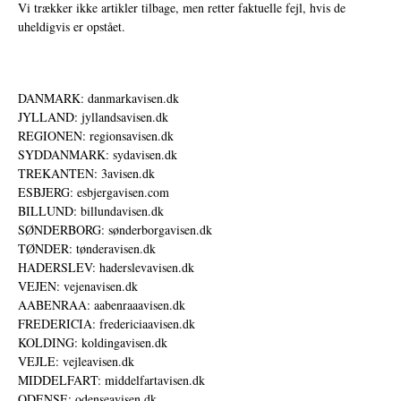
Vi trækker ikke artikler tilbage, men retter faktuelle fejl, hvis de
uheldigvis er opstået.
DANMARK: danmarkavisen.dk
JYLLAND: jyllandsavisen.dk
REGIONEN: regionsavisen.dk
SYDDANMARK: sydavisen.dk
TREKANTEN: 3avisen.dk
ESBJERG: esbjergavisen.com
BILLUND: billundavisen.dk
SØNDERBORG: sønderborgavisen.dk
TØNDER: tønderavisen.dk
HADERSLEV: haderslevavisen.dk
VEJEN: vejenavisen.dk
AABENRAA: aabenraaavisen.dk
FREDERICIA: fredericiaavisen.dk
KOLDING: koldingavisen.dk
VEJLE: vejleavisen.dk
MIDDELFART: middelfartavisen.dk
ODENSE: odenseavisen.dk