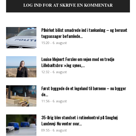
LOG IND FOR AT SKRIVE EN KOMMENTAR
Påvirket bilist smadrede ind i tankanlæg – og beruset
togpassager befamlede...
15:20 - 6. august
Louise Mejnert Ferslev om vejen mod en tredje
Lillebæltsbro: »Jeg synes,...
12:32 - 6. august
Først byggede de et legeland til børnene – nu bygger
de...
11:56 - 6. august
35-årig blev standset i rutinekontrol på Snoghøj
Landevej: Nu venter svar...
09:55 - 6. august