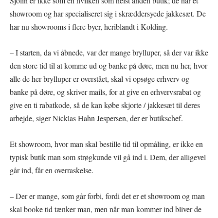
Sjölin er ikke som en hvilken som helst anden butik; de har et
showroom og har specialiseret sig i skræddersyede jakkesæt. De
har nu showrooms i flere byer, heriblandt i Kolding.
– I starten, da vi åbnede, var der mange brylluper, så der var ikke
den store tid til at komme ud og banke på døre, men nu her, hvor
alle de her brylluper er overstået, skal vi opsøge erhverv og
banke på døre, og skriver mails, for at give en erhvervsrabat og
give en ti rabatkode, så de kan købe skjorte / jakkesæt til deres
arbejde, siger Nicklas Hahn Jespersen, der er butikschef.
Et showroom, hvor man skal bestille tid til opmåling, er ikke en
typisk butik man som strøgkunde vil gå ind i. Dem, der alligevel
går ind, får en overraskelse.
– Der er mange, som går forbi, fordi det er et showroom og man
skal booke tid tænker man, men når man kommer ind bliver de