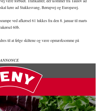
 vej være forbudt. Trafikanter, der kommer fra Taulov ad
, skal køre ad Stakkesvang, Børupvej og Europavej.
srampe ved afkørsel 61 lukkes fra den 8. januar til marts
frakørsel 60b.
fordres til at følge skiltene og være opmærksomme på
ANNONCE