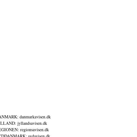
ANMARK: danmarkavisen.dk
LLAND: jyllandsavisen.dk
GIONEN: regionsavisen.dk
YDDANMARK: sydavisen.dk