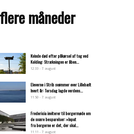
 flere måneder
Kvinde død efter påkørsel af tog ved
Kolding: Strækningen er åben...
12:33 - 7. august
Eleverne i Strib svømmer over Lillebælt
hvert år: Torsdag lagde verdens...
11:50 - 7. august
Fredericia inviterer til borgermøde om
de svære besparelser: »Input
fra borgerne er det, der skal...
11:11 - 7. august