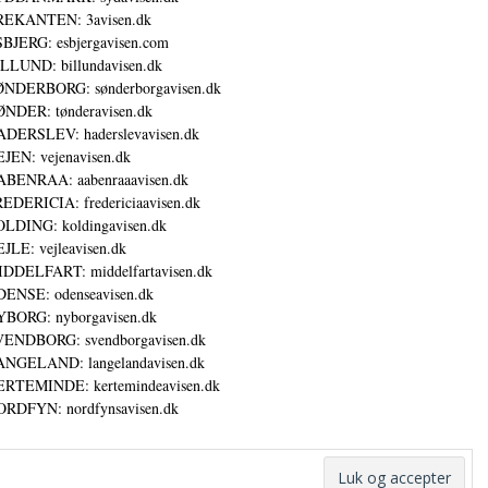
REKANTEN: 3avisen.dk
BJERG: esbjergavisen.com
LLUND: billundavisen.dk
NDERBORG: sønderborgavisen.dk
NDER: tønderavisen.dk
DERSLEV: haderslevavisen.dk
JEN: vejenavisen.dk
BENRAA: aabenraaavisen.dk
EDERICIA: fredericiaavisen.dk
LDING: koldingavisen.dk
JLE: vejleavisen.dk
DDELFART: middelfartavisen.dk
ENSE: odenseavisen.dk
BORG: nyborgavisen.dk
ENDBORG: svendborgavisen.dk
NGELAND: langelandavisen.dk
RTEMINDE: kertemindeavisen.dk
RDFYN: nordfynsavisen.dk