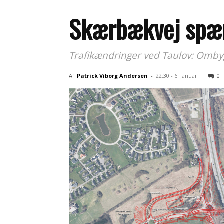
Skærbækvej spærr
Trafikændringer ved Taulov: Ombyg
Af
Patrick Viborg Andersen
-
22:30 - 6. januar
0