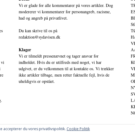
Vi er glade for alle kommentarer på vores artikler. Dog
T
modererer vi kommentarer for personangreb, racisme,
ES
had og angreb på privatlivet.
BI
SØ
es
Du kan skrive til os på
TØ
redaktion@sydavisen.dk
HA
VE
Klager
AA
Vi er tilmeldt pressenævnet og tager ansvar for
FR
 vi
indholdet. Hvis du er utilfreds med noget, vi har
KO
i
udgivet, er du velkommen til at kontakte os. Vi trækker
VE
ere
ikke artikler tilbage, men retter faktuelle fejl, hvis de
MI
uheldigvis er opstået.
OD
NY
SV
g.
LA
KE
NO
e accepterer du vores privatlivspolitik.
Cookie Politik