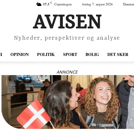
C
17.3
Copenhagen
fredag 7. august 2026
Danma
AVISEN
Nyheder, perspektiver og analyse
I
OPINION
POLITIK
SPORT
BOLIG
DET SKER
ANNONCE