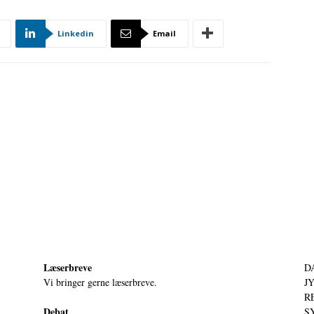
Linkedin
Email
Læserbreve
D
Vi bringer gerne læserbreve.
JY
RE
Debat
S