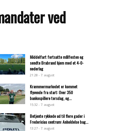
 mandater ved
Middelfart fortsatte målfesten og
sendte Brabrand hjem med et 4-0-
nederlag
21:28 - 7. august
Kræmmermarkedet er kommet
flyvende fra start: Over 350
bankospillere torsdag, og...
15:32 - 7. august
Betjente rykkede ud til flere gader i
Fredericias centrum: Anholdelse bag...
13:27 - 7. august