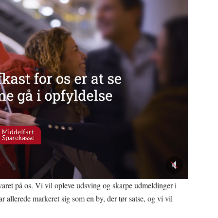
svaret på os. Vi vil opleve udsving og skarpe udmeldinger i
r allerede markeret sig som en by, der tør satse, og vi vil