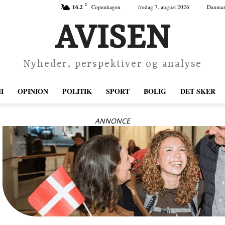
C
16.2
Copenhagen
fredag 7. august 2026
Danma
AVISEN
Nyheder, perspektiver og analyse
I
OPINION
POLITIK
SPORT
BOLIG
DET SKER
ANNONCE