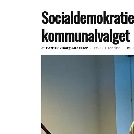
Socialdemokratiet
kommunalvalget
Af
Patrick Viborg Andersen
-
19:28 - 1. februar
0