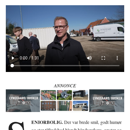
ANNONCE
ENIORBOLIG.
Der var brede smil, godt humør
og stor tilfredshed blandt håndværkere, gæster og