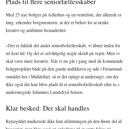
Plads til flere seniorfællesskaber
Med 25 nye boliger på Adlerhus og en venteliste, der allerede er
lang, erkender borgmesteren, at der er behov for at tænke
kreativt og ambitiøst fremadrettet:
»Det er faktisk det andet seniorbofællesskab, vi åbner inden for
ret kort tid. Og det er selvfølgelig nogle skridt på vejen. Men vi
skal være mere kreative. Når vi nu går i gang med de kommende
boligprojekter både på den gamle trafikhavn og ude i Fænøsund-
området her i Middelfart, så er det oplagt at undersøge, om der
ikke også dér kan blive plads til et seniorbofællesskab eller to,«
understregede Johannes Lundsfryd Jensen.
Klar besked: Der skal handles
Rejsegildet markerede ikke kun afslutningen på den første del af
byggeriet, men blev også en anledning til at sætte fokus på