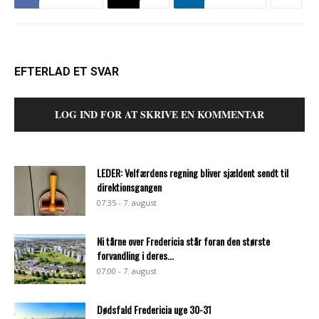
EFTERLAD ET SVAR
LOG IND FOR AT SKRIVE EN KOMMENTAR
LEDER: Velfærdens regning bliver sjældent sendt til
direktionsgangen
07:35 - 7. august
Ni tårne over Fredericia står foran den største
forvandling i deres...
07:00 - 7. august
Dødsfald Fredericia uge 30-31