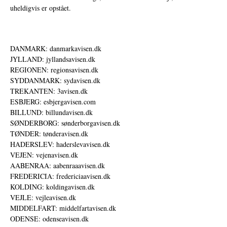
uheldigvis er opstået.
DANMARK: danmarkavisen.dk
JYLLAND: jyllandsavisen.dk
REGIONEN: regionsavisen.dk
SYDDANMARK: sydavisen.dk
TREKANTEN: 3avisen.dk
ESBJERG: esbjergavisen.com
BILLUND: billundavisen.dk
SØNDERBORG: sønderborgavisen.dk
TØNDER: tønderavisen.dk
HADERSLEV: haderslevavisen.dk
VEJEN: vejenavisen.dk
AABENRAA: aabenraaavisen.dk
FREDERICIA: fredericiaavisen.dk
KOLDING: koldingavisen.dk
VEJLE: vejleavisen.dk
MIDDELFART: middelfartavisen.dk
ODENSE: odenseavisen.dk