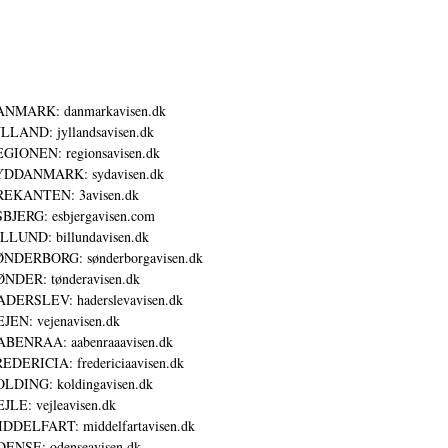
ANMARK: danmarkavisen.dk
LLAND: jyllandsavisen.dk
GIONEN: regionsavisen.dk
YDDANMARK: sydavisen.dk
REKANTEN: 3avisen.dk
BJERG: esbjergavisen.com
LLUND: billundavisen.dk
NDERBORG: sønderborgavisen.dk
NDER: tønderavisen.dk
DERSLEV: haderslevavisen.dk
JEN: vejenavisen.dk
BENRAA: aabenraaavisen.dk
EDERICIA: fredericiaavisen.dk
LDING: koldingavisen.dk
JLE: vejleavisen.dk
DDELFART: middelfartavisen.dk
ENSE: odenseavisen.dk