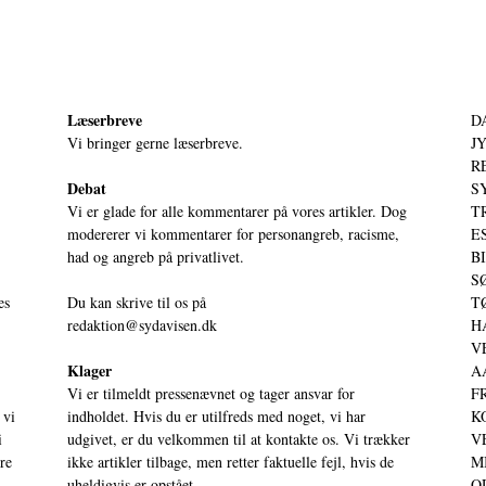
Læserbreve
D
Vi bringer gerne læserbreve.
JY
RE
Debat
S
Vi er glade for alle kommentarer på vores artikler. Dog
T
modererer vi kommentarer for personangreb, racisme,
ES
had og angreb på privatlivet.
BI
SØ
es
Du kan skrive til os på
TØ
redaktion@sydavisen.dk
HA
VE
Klager
AA
Vi er tilmeldt pressenævnet og tager ansvar for
FR
 vi
indholdet. Hvis du er utilfreds med noget, vi har
KO
i
udgivet, er du velkommen til at kontakte os. Vi trækker
VE
ere
ikke artikler tilbage, men retter faktuelle fejl, hvis de
MI
uheldigvis er opstået.
OD