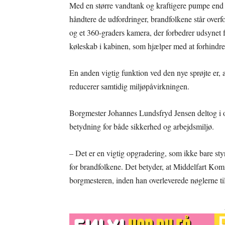
Med en større vandtank og kraftigere pumpe end d
håndtere de udfordringer, brandfolkene står over
og et 360-graders kamera, der forbedrer udsynet 
køleskab i kabinen, som hjælper med at forhind
En anden vigtig funktion ved den nye sprøjte er, at
reducerer samtidig miljøpåvirkningen.
Borgmester Johannes Lundsfryd Jensen deltog i o
betydning for både sikkerhed og arbejdsmiljø.
– Det er en vigtig opgradering, som ikke bare st
for brandfolkene. Det betyder, at Middelfart Komm
borgmesteren, inden han overleverede nøglerne til