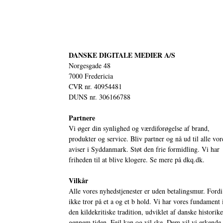
DANSKE DIGITALE MEDIER A/S
Norgesgade 48
7000 Fredericia
CVR nr. 40954481
DUNS nr. 306166788
Partnere
Vi øger din synlighed og værdiforøgelse af brand,
produkter og service. Bliv partner og nå ud til alle vor
aviser i Syddanmark. Støt den frie formidling. Vi har
friheden til at blive klogere. Se mere på
dkq.dk.
Vilkår
Alle vores nyhedstjenester er uden betalingsmur. Fordi
ikke tror på et a og et b hold. Vi har vores fundament 
den kildekritiske tradition, udviklet af danske historik
gennem tiden. Fejl kan og vil ske. Dem vil vi erkende.