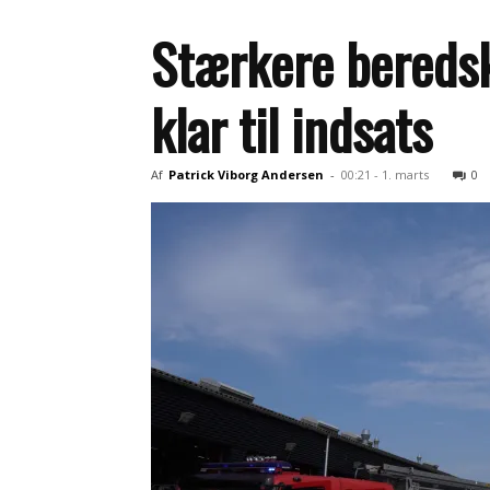
Stærkere beredsk
klar til indsats
Af
Patrick Viborg Andersen
-
00:21 - 1. marts
0