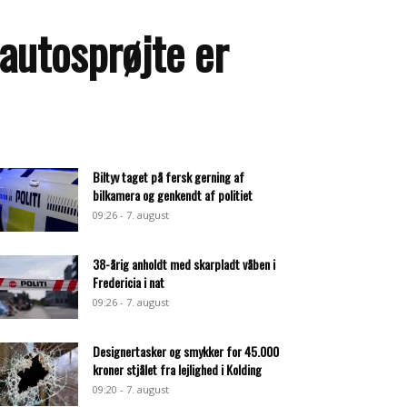
autosprøjte er
Biltyv taget på fersk gerning af
bilkamera og genkendt af politiet
09:26 - 7. august
38-årig anholdt med skarpladt våben i
Fredericia i nat
09:26 - 7. august
Designertasker og smykker for 45.000
kroner stjålet fra lejlighed i Kolding
09:20 - 7. august