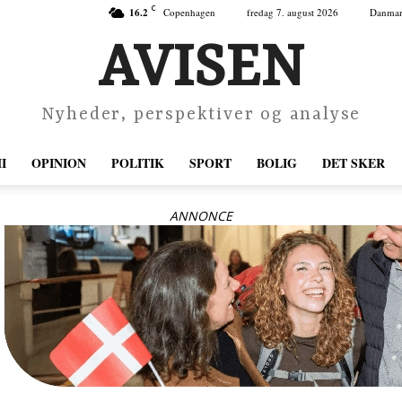
C
16.2
Copenhagen
fredag 7. august 2026
Danma
AVISEN
Nyheder, perspektiver og analyse
I
OPINION
POLITIK
SPORT
BOLIG
DET SKER
ANNONCE