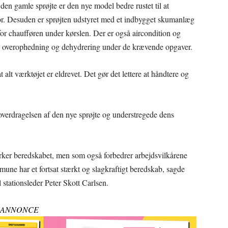
en gamle sprøjte er den nye model bedre rustet til at
for. Desuden er sprøjten udstyret med et indbygget skumanlæg
for chaufføren under kørslen. Der er også aircondition og
re overophedning og dehydrering under de krævende opgaver.
 alt værktøjet er eldrevet. Det gør det lettere at håndtere og
verdragelsen af den nye sprøjte og understregede dens
yrker beredskabet, men som også forbedrer arbejdsvilkårene
une har et fortsat stærkt og slagkraftigt beredskab, sagde
 stationsleder Peter Skott Carlsen.
ANNONCE