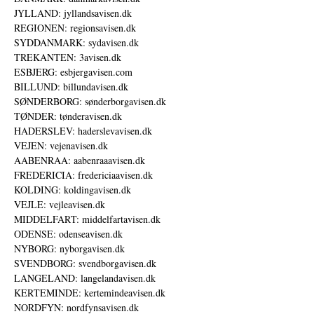
JYLLAND: jyllandsavisen.dk
REGIONEN: regionsavisen.dk
SYDDANMARK: sydavisen.dk
TREKANTEN: 3avisen.dk
ESBJERG: esbjergavisen.com
BILLUND: billundavisen.dk
SØNDERBORG: sønderborgavisen.dk
TØNDER: tønderavisen.dk
HADERSLEV: haderslevavisen.dk
VEJEN: vejenavisen.dk
AABENRAA: aabenraaavisen.dk
FREDERICIA: fredericiaavisen.dk
KOLDING: koldingavisen.dk
VEJLE: vejleavisen.dk
MIDDELFART: middelfartavisen.dk
ODENSE: odenseavisen.dk
NYBORG: nyborgavisen.dk
SVENDBORG: svendborgavisen.dk
LANGELAND: langelandavisen.dk
KERTEMINDE: kertemindeavisen.dk
NORDFYN: nordfynsavisen.dk