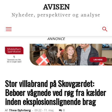
AVISEN
Nyheder, perspektiver og analyse
ANNONCE
Stor villabrand på Skovgærdet:
Beboer vågnede ved røg fra kælder
inden eksplosionslignende brag
Af
Thea Dyhrberg
-
09:22 - 11. maj
0