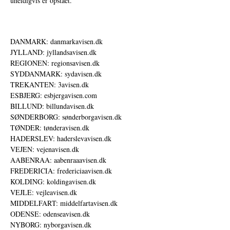
uheldigvis er opstået.
DANMARK: danmarkavisen.dk
JYLLAND: jyllandsavisen.dk
REGIONEN: regionsavisen.dk
SYDDANMARK: sydavisen.dk
TREKANTEN: 3avisen.dk
ESBJERG: esbjergavisen.com
BILLUND: billundavisen.dk
SØNDERBORG: sønderborgavisen.dk
TØNDER: tønderavisen.dk
HADERSLEV: haderslevavisen.dk
VEJEN: vejenavisen.dk
AABENRAA: aabenraaavisen.dk
FREDERICIA: fredericiaavisen.dk
KOLDING: koldingavisen.dk
VEJLE: vejleavisen.dk
MIDDELFART: middelfartavisen.dk
ODENSE: odenseavisen.dk
NYBORG: nyborgavisen.dk