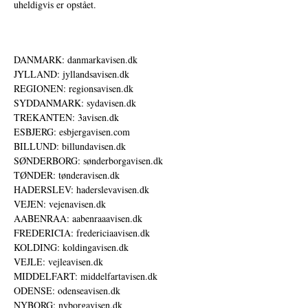
uheldigvis er opstået.
DANMARK: danmarkavisen.dk
JYLLAND: jyllandsavisen.dk
REGIONEN: regionsavisen.dk
SYDDANMARK: sydavisen.dk
TREKANTEN: 3avisen.dk
ESBJERG: esbjergavisen.com
BILLUND: billundavisen.dk
SØNDERBORG: sønderborgavisen.dk
TØNDER: tønderavisen.dk
HADERSLEV: haderslevavisen.dk
VEJEN: vejenavisen.dk
AABENRAA: aabenraaavisen.dk
FREDERICIA: fredericiaavisen.dk
KOLDING: koldingavisen.dk
VEJLE: vejleavisen.dk
MIDDELFART: middelfartavisen.dk
ODENSE: odenseavisen.dk
NYBORG: nyborgavisen.dk