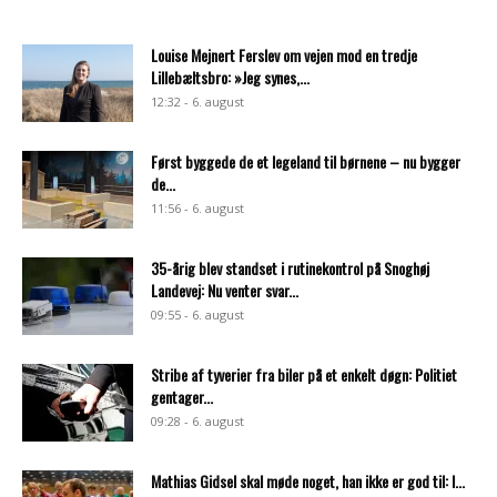
Louise Mejnert Ferslev om vejen mod en tredje
Lillebæltsbro: »Jeg synes,...
12:32 - 6. august
Først byggede de et legeland til børnene – nu bygger
de...
11:56 - 6. august
35-årig blev standset i rutinekontrol på Snoghøj
Landevej: Nu venter svar...
09:55 - 6. august
Stribe af tyverier fra biler på et enkelt døgn: Politiet
gentager...
09:28 - 6. august
Mathias Gidsel skal møde noget, han ikke er god til: I...