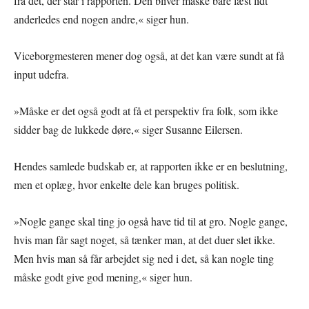
fra det, der står i rapporten. Den bliver måske bare læst lidt
anderledes end nogen andre,« siger hun.
Viceborgmesteren mener dog også, at det kan være sundt at få
input udefra.
»Måske er det også godt at få et perspektiv fra folk, som ikke
sidder bag de lukkede døre,« siger Susanne Eilersen.
Hendes samlede budskab er, at rapporten ikke er en beslutning,
men et oplæg, hvor enkelte dele kan bruges politisk.
»Nogle gange skal ting jo også have tid til at gro. Nogle gange,
hvis man får sagt noget, så tænker man, at det duer slet ikke.
Men hvis man så får arbejdet sig ned i det, så kan nogle ting
måske godt give god mening,« siger hun.