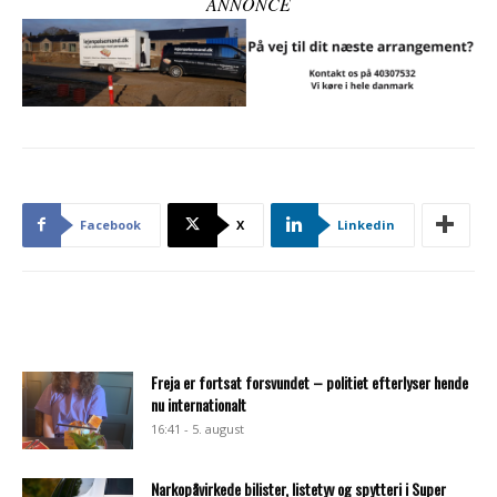
ANNONCE
Facebook
X
Linkedin
Freja er fortsat forsvundet – politiet efterlyser hende
nu internationalt
16:41 - 5. august
Narkopåvirkede bilister, listetyv og spytteri i Super