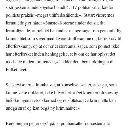
spørgeskemaundersøgelse blandt 4.117 politiansatte, kalder
politiets praksis »meget utilfredsstillende«. Statsrevisorernes
formulering er hård: »Statsrevisorerne finder det stærkt
foruroligende, at politiet behandler mange sager om personfarlig
kriminalitet som sager med lavere strafferamme og færre krav til
efterforskning, og at der er et stort antal sager, som politiet ikke
har efterforsket inden henlæggelse, selv om de har oplyst det
modsatte til den forurettede,« hedder det i bemærkningen til
Folketinget.
Statsrevisorerne fremhæver, at konsekvensen er, at sager, som
kunne være opklaret, ikke bliver det: »Det krænker ofrenes og
befolkningens retssikkerhed og retsfølelse. De kriminelle kan
undgå straf og kan begå ny kriminalitet.«
Beretningen peger også på, at politiansatte fra næsten alle