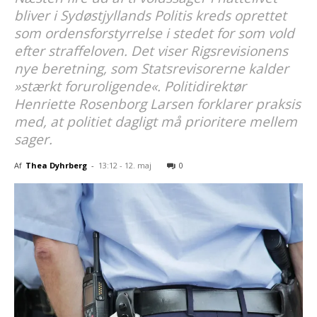
bliver i Sydøstjyllands Politis kreds oprettet
som ordensforstyrrelse i stedet for som vold
efter straffeloven. Det viser Rigsrevisionens
nye beretning, som Statsrevisorerne kalder
»stærkt foruroligende«. Politidirektør
Henriette Rosenborg Larsen forklarer praksis
med, at politiet dagligt må prioritere mellem
sager.
Af
Thea Dyhrberg
-
13:12 - 12. maj
0