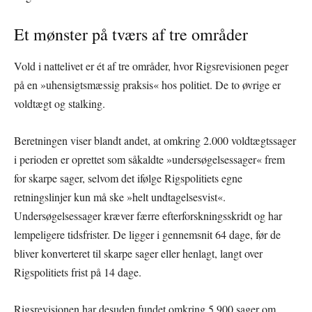
Et mønster på tværs af tre områder
Vold i nattelivet er ét af tre områder, hvor Rigsrevisionen peger
på en »uhensigtsmæssig praksis« hos politiet. De to øvrige er
voldtægt og stalking.
Beretningen viser blandt andet, at omkring 2.000 voldtægtssager
i perioden er oprettet som såkaldte »undersøgelsessager« frem
for skarpe sager, selvom det ifølge Rigspolitiets egne
retningslinjer kun må ske »helt undtagelsesvist«.
Undersøgelsessager kræver færre efterforskningsskridt og har
lempeligere tidsfrister. De ligger i gennemsnit 64 dage, før de
bliver konverteret til skarpe sager eller henlagt, langt over
Rigspolitiets frist på 14 dage.
Rigsrevisionen har desuden fundet omkring 5.900 sager om