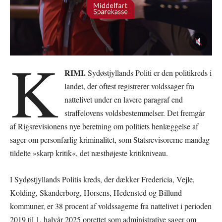
K
RIMI.
Sydøstjyllands Politi er den politikreds i
landet, der oftest registrerer voldssager fra
nattelivet under en lavere paragraf end
straffelovens voldsbestemmelser. Det fremgår
af Rigsrevisionens nye beretning om politiets henlæggelse af
sager om personfarlig kriminalitet, som Statsrevisorerne mandag
tildelte »skarp kritik«, det næsthøjeste kritikniveau.
I Sydøstjyllands Politis kreds, der dækker Fredericia, Vejle,
Kolding, Skanderborg, Horsens, Hedensted og Billund
kommuner, er 38 procent af voldssagerne fra nattelivet i perioden
2019 til 1. halvår 2025 oprettet som administrative sager om