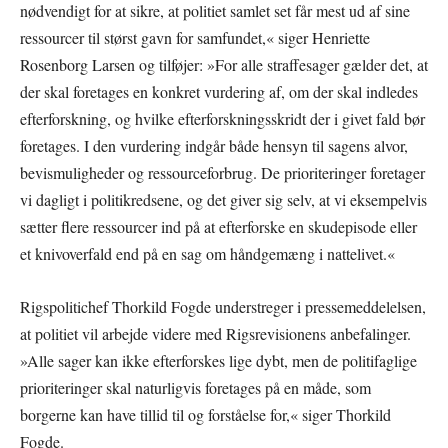
nødvendigt for at sikre, at politiet samlet set får mest ud af sine
ressourcer til størst gavn for samfundet,« siger Henriette
Rosenborg Larsen og tilføjer: »For alle straffesager gælder det, at
der skal foretages en konkret vurdering af, om der skal indledes
efterforskning, og hvilke efterforskningsskridt der i givet fald bør
foretages. I den vurdering indgår både hensyn til sagens alvor,
bevismuligheder og ressourceforbrug. De prioriteringer foretager
vi dagligt i politikredsene, og det giver sig selv, at vi eksempelvis
sætter flere ressourcer ind på at efterforske en skudepisode eller
et knivoverfald end på en sag om håndgemæng i nattelivet.«
Rigspolitichef Thorkild Fogde understreger i pressemeddelelsen,
at politiet vil arbejde videre med Rigsrevisionens anbefalinger.
»Alle sager kan ikke efterforskes lige dybt, men de politifaglige
prioriteringer skal naturligvis foretages på en måde, som
borgerne kan have tillid til og forståelse for,« siger Thorkild
Fogde.