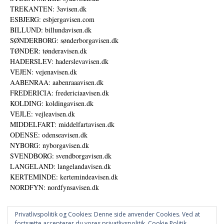
TREKANTEN: 3avisen.dk
ESBJERG: esbjergavisen.com
BILLUND: billundavisen.dk
SØNDERBORG: sønderborgavisen.dk
TØNDER: tønderavisen.dk
HADERSLEV: haderslevavisen.dk
VEJEN: vejenavisen.dk
AABENRAA: aabenraaavisen.dk
FREDERICIA: fredericiaavisen.dk
KOLDING: koldingavisen.dk
VEJLE: vejleavisen.dk
MIDDELFART: middelfartavisen.dk
ODENSE: odenseavisen.dk
NYBORG: nyborgavisen.dk
SVENDBORG: svendborgavisen.dk
LANGELAND: langelandavisen.dk
KERTEMINDE: kertemindeavisen.dk
NORDFYN: nordfynsavisen.dk
Privatlivspolitik og Cookies: Denne side anvender Cookies. Ved at
fortsætte accepterer du vores privatlivspolitik.
Cookie Politik