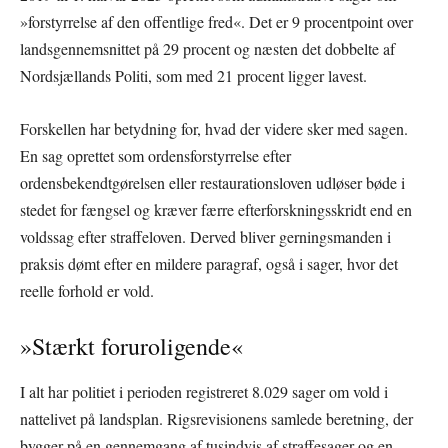
»forstyrrelse af den offentlige fred«. Det er 9 procentpoint over
landsgennemsnittet på 29 procent og næsten det dobbelte af
Nordsjællands Politi, som med 21 procent ligger lavest.
Forskellen har betydning for, hvad der videre sker med sagen.
En sag oprettet som ordensforstyrrelse efter
ordensbekendtgørelsen eller restaurationsloven udløser bøde i
stedet for fængsel og kræver færre efterforskningsskridt end en
voldssag efter straffeloven. Derved bliver gerningsmanden i
praksis dømt efter en mildere paragraf, også i sager, hvor det
reelle forhold er vold.
»Stærkt foruroligende«
I alt har politiet i perioden registreret 8.029 sager om vold i
nattelivet på landsplan. Rigsrevisionens samlede beretning, der
bygger på en gennemgang af tusindvis af straffesager og en