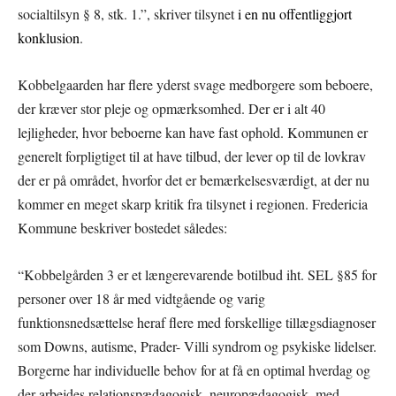
socialtilsyn § 8, stk. 1.”, skriver tilsynet
i en nu offentliggjort
konklusion
.
Kobbelgaarden har flere yderst svage medborgere som beboere,
der kræver stor pleje og opmærksomhed. Der er i alt 40
lejligheder, hvor beboerne kan have fast ophold. Kommunen er
generelt forpligtiget til at have tilbud, der lever op til de lovkrav
der er på området, hvorfor det er bemærkelsesværdigt, at der nu
kommer en meget skarp kritik fra tilsynet i regionen. Fredericia
Kommune beskriver bostedet således:
“Kobbelgården 3 er et længerevarende botilbud iht. SEL §85 for
personer over 18 år med vidtgående og varig
funktionsnedsættelse heraf flere med forskellige tillægsdiagnoser
som Downs, autisme, Prader- Villi syndrom og psykiske lidelser.
Borgerne har individuelle behov for at få en optimal hverdag og
der arbejdes relationspædagogisk, neuropædagogisk, med