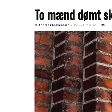
To mænd dømt sky
Af
Andreas Andreassen
-
15:19 - 1. februar
0