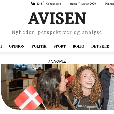
C
13.4
Copenhagen
fredag 7. august 2026
Danma
AVISEN
Nyheder, perspektiver og analyse
I
OPINION
POLITIK
SPORT
BOLIG
DET SKER
ANNONCE