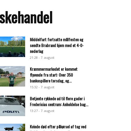
eskehandel
Middelfart fortsatte målfesten og
sendte Brabrand hjem med et 4-0-
nederlag
21:28 - 7. august
Kræmmermarkedet er kommet
flyvende fra start: Over 350
bankospillere torsdag, og...
15:32 - 7. august
Betjente rykkede ud til flere gader i
Fredericias centrum: Anholdelse bag...
13:27 - 7. august
Kvinde død efter påkørsel af tog ved