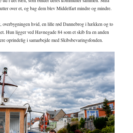
ejle ud i det bælt, som binder deres kommuner sammen. Mira
nutter over et, og bag dem blev Middelfart mindre og mindre.
åt, overbygningen hvid, en lille rød Dannebrog i hækken og to
get. Hun ligger ved Havnegade 84 som et skib fra en anden
 mere oprindelig i samarbejde med Skibsbevaringsfonden.