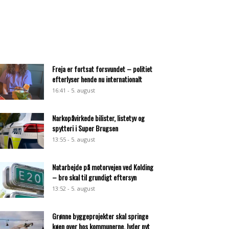
Freja er fortsat forsvundet – politiet
efterlyser hende nu internationalt
16:41 - 5. august
Narkopåvirkede bilister, listetyv og
spytteri i Super Brugsen
13:55 - 5. august
Natarbejde på motorvejen ved Kolding
– bro skal til grundigt eftersyn
13:52 - 5. august
Grønne byggeprojekter skal springe
køen over hos kommunerne, lyder nyt