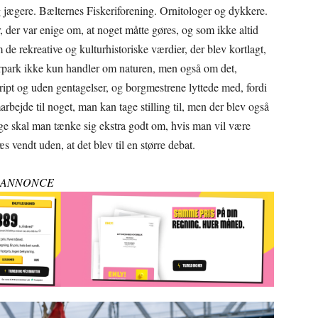
g jægere. Bælternes Fiskeriforening. Ornitologer og dykkere.
 der var enige om, at noget måtte gøres, og som ikke altid
de rekreative og kulturhistoriske værdier, der blev kortlagt,
urpark ikke kun handler om naturen, men også om det,
ipt og uden gentagelser, og borgmestrene lyttede med, fordi
marbejde til noget, man kan tage stilling til, men der blev også
nge skal man tænke sig ekstra godt om, hvis man vil være
 vendt uden, at det blev til en større debat.
ANNONCE