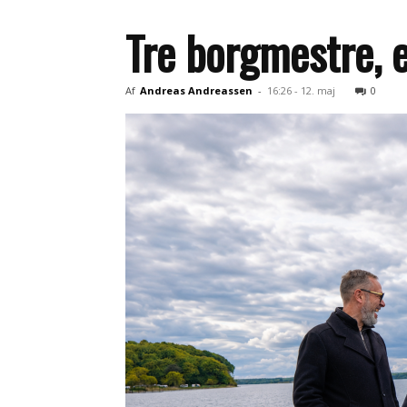
Tre borgmestre, 
Af
Andreas Andreassen
-
16:26 - 12. maj
0