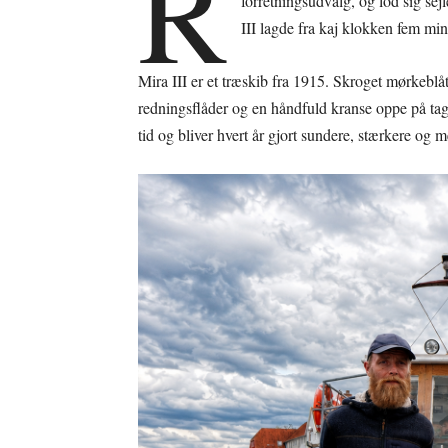
R
forretningsudvalg, og lod sig s
III lagde fra kaj klokken fem mi
Mira III er et træskib fra 1915. Skroget mørkebl
redningsflåder og en håndfuld kranse oppe på ta
tid og bliver hvert år gjort sundere, stærkere og