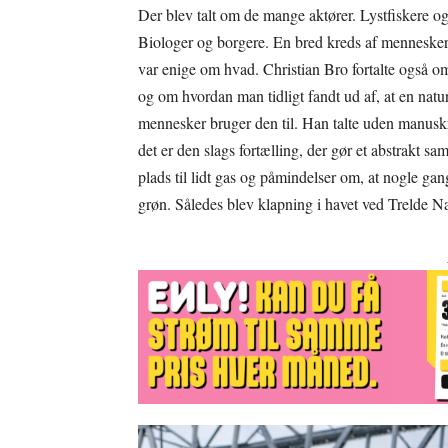
Der blev talt om de mange aktører. Lystfiskere o
Biologer og borgere. En bred kreds af mennesker,
var enige om hvad. Christian Bro fortalte også om 
og om hvordan man tidligt fandt ud af, at en nat
mennesker bruger den til. Han talte uden manuskr
det er den slags fortælling, der gør et abstrakt sa
plads til lidt gas og påmindelser om, at nogle ga
grøn. Således blev klapning i havet ved Trelde Næs