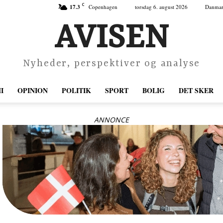
C
17.3
Copenhagen
torsdag 6. august 2026
Danma
AVISEN
Nyheder, perspektiver og analyse
I
OPINION
POLITIK
SPORT
BOLIG
DET SKER
ANNONCE