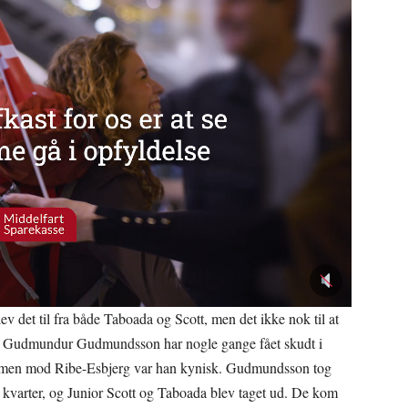
v det til fra både Taboada og Scott, men det ikke nok til at
 Gudmundur Gudmundsson har nogle gange fået skudt i
ud, men mod Ribe-Esbjerg var han kynisk. Gudmundsson tog
et kvarter, og Junior Scott og Taboada blev taget ud. De kom