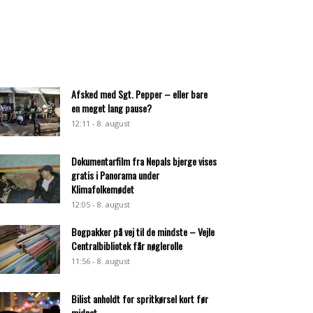
Afsked med Sgt. Pepper – eller bare
en meget lang pause?
12:11 - 8. august
Dokumentarfilm fra Nepals bjerge vises
gratis i Panorama under
Klimafolkemødet
12:05 - 8. august
Bogpakker på vej til de mindste – Vejle
Centralbibliotek får nøglerolle
11:56 - 8. august
Bilist anholdt for spritkørsel kort før
midnat