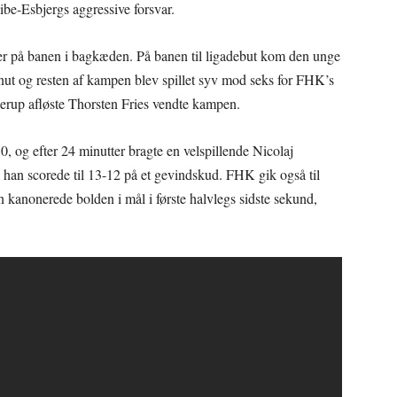
be-Esbjergs aggressive forsvar.
er på banen i bagkæden. På banen til ligadebut kom den unge
inut og resten af kampen blev spillet syv mod seks for FHK’s
rup afløste Thorsten Fries vendte kampen.
0, og efter 24 minutter bragte en velspillende Nicolaj
 han scorede til 13-12 på et gevindskud. FHK gik også til
nonerede bolden i mål i første halvlegs sidste sekund,