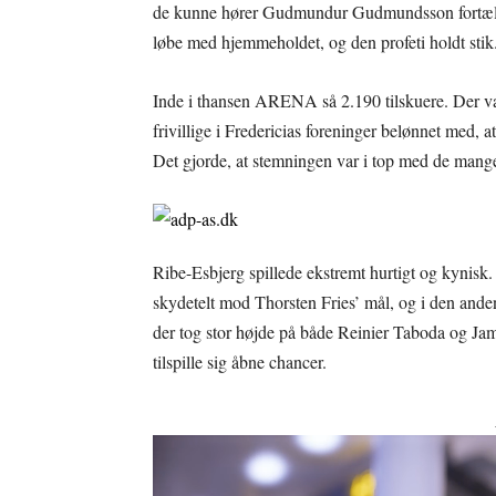
de kunne hører Gudmundur Gudmundsson fortælle o
løbe med hjemmeholdet, og den profeti holdt stik
Inde i thansen ARENA så 2.190 tilskuere. Der var 
frivillige i Fredericias foreninger belønnet med, 
Det gjorde, at stemningen var i top med de mange 
Ribe-Esbjerg spillede ekstremt hurtigt og kynisk. 
skydetelt mod Thorsten Fries’ mål, og i den anden
der tog stor højde på både Reinier Taboda og Jam
tilspille sig åbne chancer.