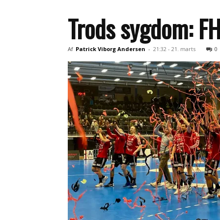
Trods sygdom: FHK
Af
Patrick Viborg Andersen
-
21:32 - 21. marts
0