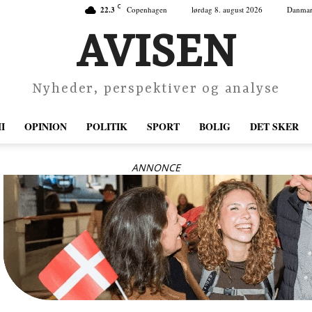
C
22.3
Copenhagen
lørdag 8. august 2026
Danma
AVISEN
Nyheder, perspektiver og analyse
I
OPINION
POLITIK
SPORT
BOLIG
DET SKER
ANNONCE