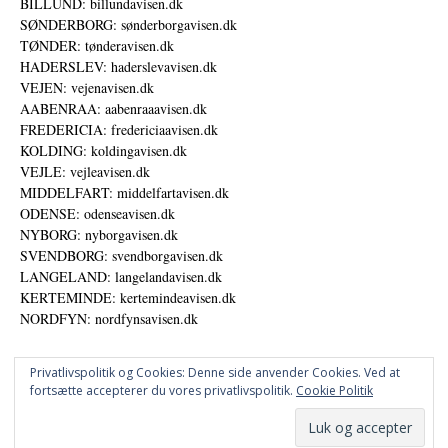
BILLUND: billundavisen.dk
SØNDERBORG: sønderborgavisen.dk
TØNDER: tønderavisen.dk
HADERSLEV: haderslevavisen.dk
VEJEN: vejenavisen.dk
AABENRAA: aabenraaavisen.dk
FREDERICIA: fredericiaavisen.dk
KOLDING: koldingavisen.dk
VEJLE: vejleavisen.dk
MIDDELFART: middelfartavisen.dk
ODENSE: odenseavisen.dk
NYBORG: nyborgavisen.dk
SVENDBORG: svendborgavisen.dk
LANGELAND: langelandavisen.dk
KERTEMINDE: kertemindeavisen.dk
NORDFYN: nordfynsavisen.dk
Privatlivspolitik og Cookies: Denne side anvender Cookies. Ved at
fortsætte accepterer du vores privatlivspolitik.
Cookie Politik
Annoncer
Udgiver
© DANSKE DIGITALE MEDIER A/S - NYHEDER, ANALYSER OG PERSPEKTIVER