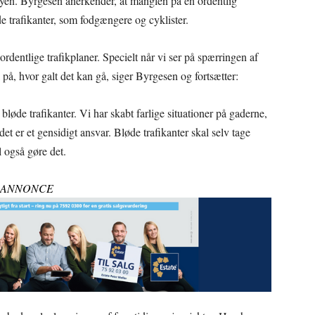
 byen. Byrgesen anerkender, at manglen på en ordentlig
e trafikanter, som fodgængere og cyklister.
 ordentlige trafikplaner. Specielt når vi ser på spærringen af
 på, hvor galt det kan gå, siger Byrgesen og fortsætter:
bløde trafikanter. Vi har skabt farlige situationer på gaderne,
det er et gensidigt ansvar. Bløde trafikanter skal selv tage
l også gøre det.
ANNONCE