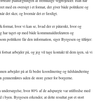
forbedre planlægningen af fremtidige vejprojekter. Han har
eret med en oversigt i et format, der giver både politikere og
når det sker, og hvornår det er færdigt.
 ark-format, hvor vi kan se, hvad der er påtænkt, hvor og
, jeg har taget op med både kommunaldirektøren og
som politikere får den information, siger Byrgesen og tilføjer:
 fortsat arbejder på, og jeg vil tage kontakt til dem igen, så vi
unen arbejder på at få bedre koordinering og tidshåndtering
kan gennemføres uden de store gener for borgerne.
undersøgelse, hvor 80% af de adspurgte var utilfredse med
 i byen. Byrgesen erkender, at dette resultat gør et stort