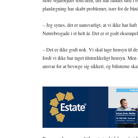
store vejarbejder som dem, der har fundet sted i
planlægning har skabt problemer, især for de blød
– Jeg synes, det er uansvarligt, at vi ikke har haft
Nørrebrogade i et helt år. Det er et godt eksempel
– Det er ikke godt nok. Vi skal tage hensyn til de 
fordi vi ikke har taget tilstrækkeligt hensyn. Men 
ansvar for at bevæge sig sikkert, og bilisterne ska