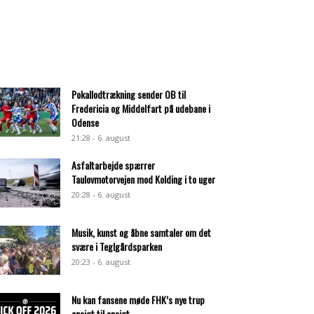
Pokallodtrækning sender OB til
Fredericia og Middelfart på udebane i
Odense
21:28 - 6. august
Asfaltarbejde spærrer
Taulovmotorvejen mod Kolding i to uger
20:28 - 6. august
Musik, kunst og åbne samtaler om det
svære i Teglgårdsparken
20:23 - 6. august
Nu kan fansene møde FHK’s nye trup
ansigt til ansigt