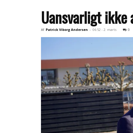
Uansvarligt ikke 
Af
Patrick Viborg Andersen
-
06:52 - 2. marts
0