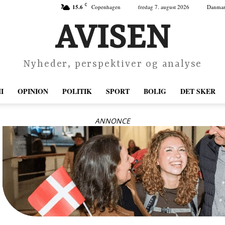
C
15.6
Copenhagen
fredag 7. august 2026
Danma
AVISEN
Nyheder, perspektiver og analyse
I
OPINION
POLITIK
SPORT
BOLIG
DET SKER
ANNONCE