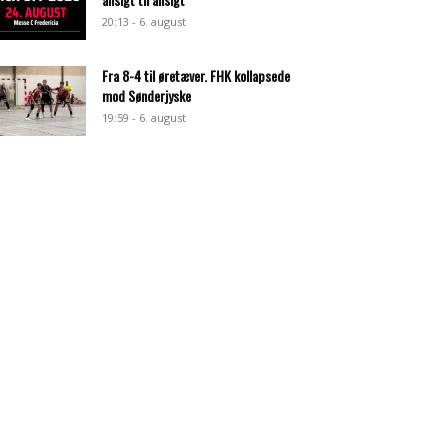
20:13 - 6. august
Fra 8-4 til øretæver. FHK kollapsede
mod Sønderjyske
19:59 - 6. august