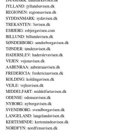
JYLLAND: jyllandsavisen.dk
REGIONEN: regionsavisen.dk
SYDDANMARK: sydavisen.dk
TREKANTEN: 3avisen.dk
ESBJERG: esbjergavisen.com
BILLUND: billundavisen.dk
SØNDERBORG: sønderborgavisen.dk
TØNDER: tønderavisen.dk
HADERSLEV: haderslevavisen.dk
VEJEN: vejenavisen.dk
AABENRAA: aabenraaavisen.dk
FREDERICIA: fredericiaavisen.dk
KOLDING: koldingavisen.dk
VEJLE: vejleavisen.dk
MIDDELFART: middelfartavisen.dk
ODENSE: odenseavisen.dk
NYBORG: nyborgavisen.dk
SVENDBORG: svendborgavisen.dk
LANGELAND: langelandavisen.dk
KERTEMINDE: kertemindeavisen.dk
NORDFYN: nordfynsavisen.dk