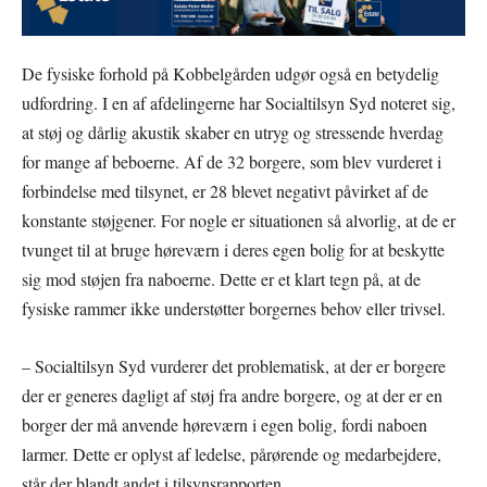
De fysiske forhold på Kobbelgården udgør også en betydelig
udfordring. I en af afdelingerne har Socialtilsyn Syd noteret sig,
at støj og dårlig akustik skaber en utryg og stressende hverdag
for mange af beboerne. Af de 32 borgere, som blev vurderet i
forbindelse med tilsynet, er 28 blevet negativt påvirket af de
konstante støjgener. For nogle er situationen så alvorlig, at de er
tvunget til at bruge høreværn i deres egen bolig for at beskytte
sig mod støjen fra naboerne. Dette er et klart tegn på, at de
fysiske rammer ikke understøtter borgernes behov eller trivsel.
– Socialtilsyn Syd vurderer det problematisk, at der er borgere
der er generes dagligt af støj fra andre borgere, og at der er en
borger der må anvende høreværn i egen bolig, fordi naboen
larmer. Dette er oplyst af ledelse, pårørende og medarbejdere,
står der blandt andet i tilsynsrapporten.