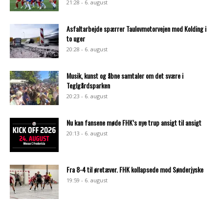
21:28 - 6. august
Asfaltarbejde spærrer Taulovmotorvejen mod Kolding i
to uger
20:28 - 6. august
Musik, kunst og åbne samtaler om det svære i
Teglgårdsparken
20:23 - 6. august
Nu kan fansene møde FHK’s nye trup ansigt til ansigt
20:13 - 6. august
Fra 8-4 til øretæver. FHK kollapsede mod Sønderjyske
19:59 - 6. august