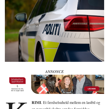
ANNONCE
RIMI
. Et færdselsuheld mellem en lastbil og
en personbil skabte søndag formiddag