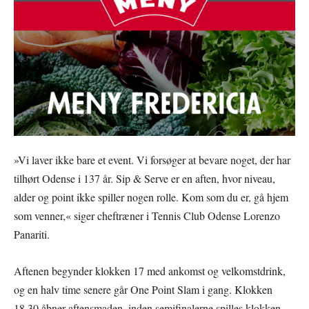
»Vi laver ikke bare et event. Vi forsøger at bevare noget, der har
tilhørt Odense i 137 år. Sip & Serve er en aften, hvor niveau,
alder og point ikke spiller nogen rolle. Kom som du er, gå hjem
som venner,« siger cheftræner i Tennis Club Odense Lorenzo
Panariti.
Aftenen begynder klokken 17 med ankomst og velkomstdrink,
og en halv time senere går One Point Slam i gang. Klokken
18.30 åbner aftensmaden, inden semifinalerne spilles klokken