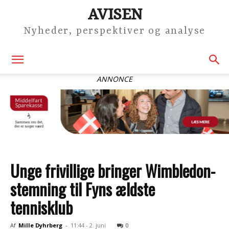
AVISEN
Nyheder, perspektiver og analyse
ANNONCE
Unge frivillige bringer Wimbledon-
stemning til Fyns ældste
tennisklub
Af
Mille Dyhrberg
-
11:44 - 2. juni
0