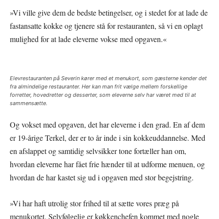
»Vi ville give dem de bedste betingelser, og i stedet for at lade de
fastansatte kokke og tjenere stå for restauranten, så vi en oplagt
mulighed for at lade eleverne vokse med opgaven.«
Elevrestauranten på Severin kører med et menukort, som gæsterne kender det
fra almindelige restauranter. Her kan man frit vælge mellem forskellige
forretter, hovedretter og desserter, som eleverne selv har været med til at
sammensætte.
Og vokset med opgaven, det har eleverne i den grad. En af dem
er 19-årige Terkel, der er to år inde i sin kokkeuddannelse. Med
en afslappet og samtidig selvsikker tone fortæller han om,
hvordan eleverne har fået frie hænder til at udforme menuen, og
hvordan de har kastet sig ud i opgaven med stor begejstring.
»Vi har haft utrolig stor frihed til at sætte vores præg på
menukortet. Selvfølgelig er køkkenchefen kommet med nogle