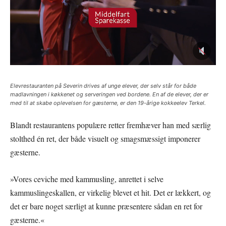
Elevrestauranten på Severin drives af unge elever, der selv står for både
madlavningen i køkkenet og serveringen ved bordene. En af de elever, der er
med til at skabe oplevelsen for gæsterne, er den 19-årige kokkeelev Terkel.
Blandt restaurantens populære retter fremhæver han med særlig
stolthed én ret, der både visuelt og smagsmæssigt imponerer
gæsterne.
»Vores ceviche med kammusling, anrettet i selve
kammuslingeskallen, er virkelig blevet et hit. Det er lækkert, og
det er bare noget særligt at kunne præsentere sådan en ret for
gæsterne.«