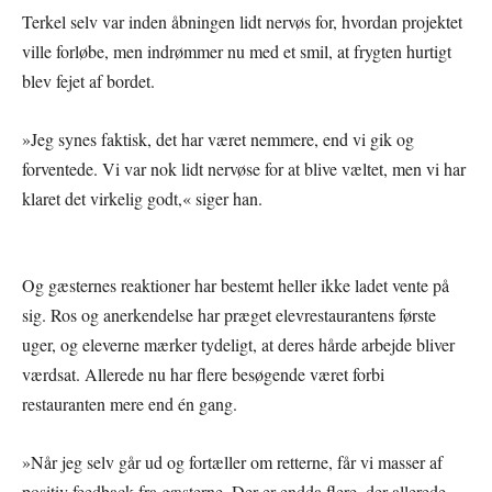
Terkel selv var inden åbningen lidt nervøs for, hvordan projektet
ville forløbe, men indrømmer nu med et smil, at frygten hurtigt
blev fejet af bordet.
»Jeg synes faktisk, det har været nemmere, end vi gik og
forventede. Vi var nok lidt nervøse for at blive væltet, men vi har
klaret det virkelig godt,« siger han.
Og gæsternes reaktioner har bestemt heller ikke ladet vente på
sig. Ros og anerkendelse har præget elevrestaurantens første
uger, og eleverne mærker tydeligt, at deres hårde arbejde bliver
værdsat. Allerede nu har flere besøgende været forbi
restauranten mere end én gang.
»Når jeg selv går ud og fortæller om retterne, får vi masser af
positiv feedback fra gæsterne. Der er endda flere, der allerede