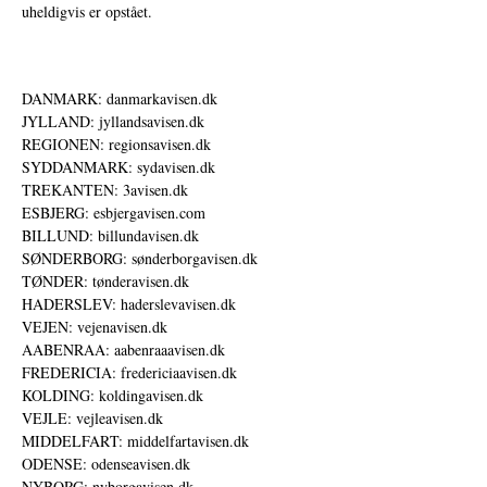
uheldigvis er opstået.
DANMARK: danmarkavisen.dk
JYLLAND: jyllandsavisen.dk
REGIONEN: regionsavisen.dk
SYDDANMARK: sydavisen.dk
TREKANTEN: 3avisen.dk
ESBJERG: esbjergavisen.com
BILLUND: billundavisen.dk
SØNDERBORG: sønderborgavisen.dk
TØNDER: tønderavisen.dk
HADERSLEV: haderslevavisen.dk
VEJEN: vejenavisen.dk
AABENRAA: aabenraaavisen.dk
FREDERICIA: fredericiaavisen.dk
KOLDING: koldingavisen.dk
VEJLE: vejleavisen.dk
MIDDELFART: middelfartavisen.dk
ODENSE: odenseavisen.dk
NYBORG: nyborgavisen.dk