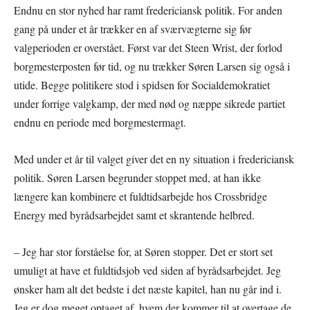
Endnu en stor nyhed har ramt fredericiansk politik. For anden
gang på under et år trækker en af sværvægterne sig før
valgperioden er overstået. Først var det Steen Wrist, der forlod
borgmesterposten før tid, og nu trækker Søren Larsen sig også i
utide. Begge politikere stod i spidsen for Socialdemokratiet
under forrige valgkamp, der med nød og næppe sikrede partiet
endnu en periode med borgmestermagt.
Med under et år til valget giver det en ny situation i fredericiansk
politik. Søren Larsen begrunder stoppet med, at han ikke
længere kan kombinere et fuldtidsarbejde hos Crossbridge
Energy med byrådsarbejdet samt et skrantende helbred.
– Jeg har stor forståelse for, at Søren stopper. Det er stort set
umuligt at have et fuldtidsjob ved siden af byrådsarbejdet. Jeg
ønsker ham alt det bedste i det næste kapitel, han nu går ind i.
Jeg er dog meget optaget af, hvem der kommer til at overtage de