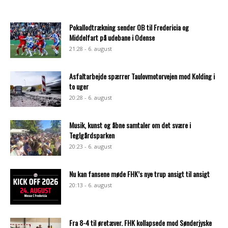
Pokallodtrækning sender OB til Fredericia og
Middelfart på udebane i Odense
21:28 - 6. august
Asfaltarbejde spærrer Taulovmotorvejen mod Kolding i
to uger
20:28 - 6. august
Musik, kunst og åbne samtaler om det svære i
Teglgårdsparken
20:23 - 6. august
Nu kan fansene møde FHK’s nye trup ansigt til ansigt
20:13 - 6. august
Fra 8-4 til øretæver. FHK kollapsede mod Sønderjyske