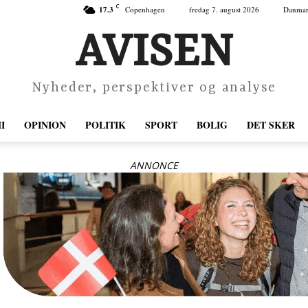
C
17.3
Copenhagen
fredag 7. august 2026
Danma
AVISEN
Nyheder, perspektiver og analyse
I
OPINION
POLITIK
SPORT
BOLIG
DET SKER
ANNONCE