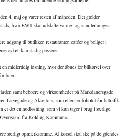
, mens der udføres omfattende ledningsarbejde.
 den 4. maj og varer resten af måneden. Det gælder
ads, hvor EWII skal udskifte varme- og vandledninger.
ære adgang til butikker, restauranter, caféer og boliger i
res cykel, kan stadig passere.
t en midlertidig løsning, hvor der åbnes for bilkørsel over
r biler.
ldgården samt beboere og virksomheder på Markdanersgade
over Torvegade og Akseltorv, som ellers er friholdt for biltrafik.
ten er det en nødløsning, som vi kun tager i brug i særlige
nn Overgaard fra Kolding Kommune.
l være særligt opmærksomme. Al kørsel skal ske på de gåendes