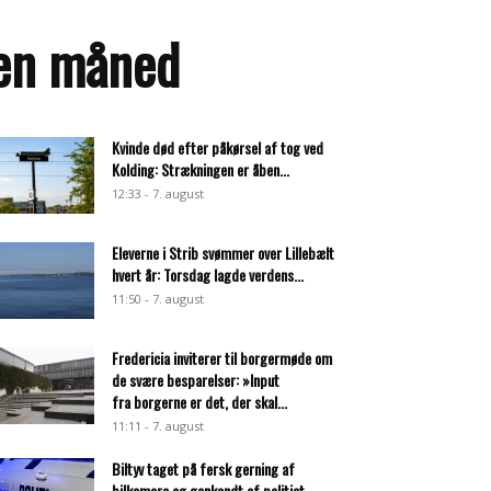
i en måned
Kvinde død efter påkørsel af tog ved
Kolding: Strækningen er åben...
12:33 - 7. august
Eleverne i Strib svømmer over Lillebælt
hvert år: Torsdag lagde verdens...
11:50 - 7. august
Fredericia inviterer til borgermøde om
de svære besparelser: »Input
fra borgerne er det, der skal...
11:11 - 7. august
Biltyv taget på fersk gerning af
bilkamera og genkendt af politiet