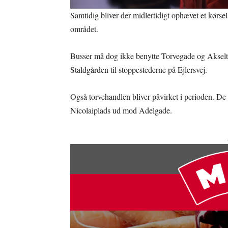
Samtidig bliver der midlertidigt ophævet et kørse
området.
Busser må dog ikke benytte Torvegade og Akselto
Staldgården til stoppestederne på Ejlersvej.
Også torvehandlen bliver påvirket i perioden. De f
Nicolaiplads ud mod Adelgade.