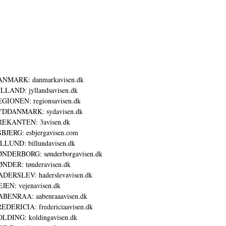
ANMARK: danmarkavisen.dk
LLAND: jyllandsavisen.dk
GIONEN: regionsavisen.dk
YDDANMARK: sydavisen.dk
REKANTEN: 3avisen.dk
BJERG: esbjergavisen.com
LLUND: billundavisen.dk
NDERBORG: sønderborgavisen.dk
NDER: tønderavisen.dk
DERSLEV: haderslevavisen.dk
JEN: vejenavisen.dk
BENRAA: aabenraaavisen.dk
EDERICIA: fredericiaavisen.dk
LDING: koldingavisen.dk