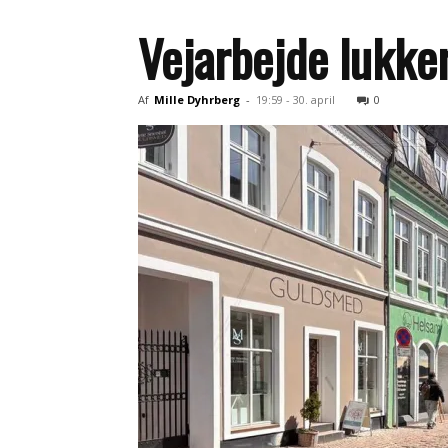
Vejarbejde lukker
Af
Mille Dyhrberg
-
19:59 - 30. april
0