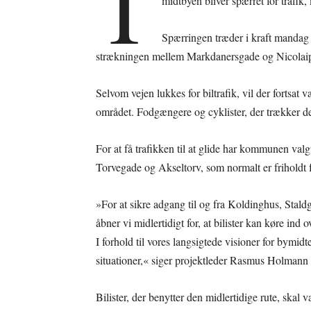
T
midtbyen bliver spærret for trafik
Spærringen træder i kraft mandag
strækningen mellem Markdanersgade og Nicolaipl
Selvom vejen lukkes for biltrafik, vil der fortsat v
området. Fodgængere og cyklister, der trækker de
For at få trafikken til at glide har kommunen valg
Torvegade og Akseltorv, som normalt er friholdt fo
»For at sikre adgang til og fra Koldinghus, Sta
åbner vi midlertidigt for, at bilister kan køre ind 
I forhold til vores langsigtede visioner for bymid
situationer,« siger projektleder Rasmus Holma
Bilister, der benytter den midlertidige rute, ska