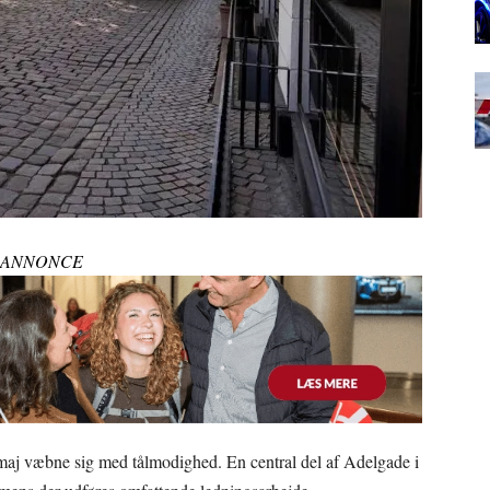
ANNONCE
 i maj væbne sig med tålmodighed. En central del af Adelgade i