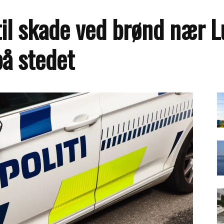
il skade ved brønd nær 
på stedet