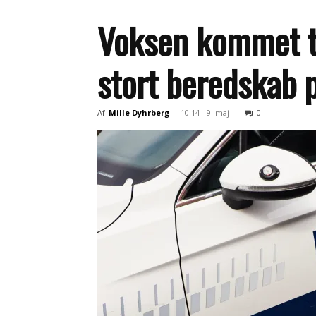
Voksen kommet t
stort beredskab 
Af
Mille Dyhrberg
-
10:14 - 9. maj
0