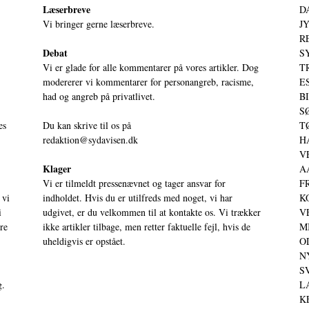
Læserbreve
D
Vi bringer gerne læserbreve.
JY
RE
Debat
S
Vi er glade for alle kommentarer på vores artikler. Dog
T
modererer vi kommentarer for personangreb, racisme,
ES
had og angreb på privatlivet.
BI
SØ
es
Du kan skrive til os på
TØ
redaktion@sydavisen.dk
HA
VE
Klager
AA
Vi er tilmeldt pressenævnet og tager ansvar for
FR
 vi
indholdet. Hvis du er utilfreds med noget, vi har
KO
i
udgivet, er du velkommen til at kontakte os. Vi trækker
VE
ere
ikke artikler tilbage, men retter faktuelle fejl, hvis de
MI
uheldigvis er opstået.
OD
NY
SV
g.
LA
KE