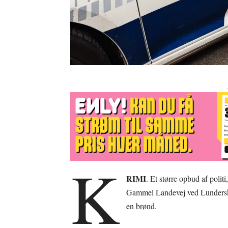
K
RIMI
. Et større opbud af poli
Gammel Landevej ved Lundersko
en brønd.