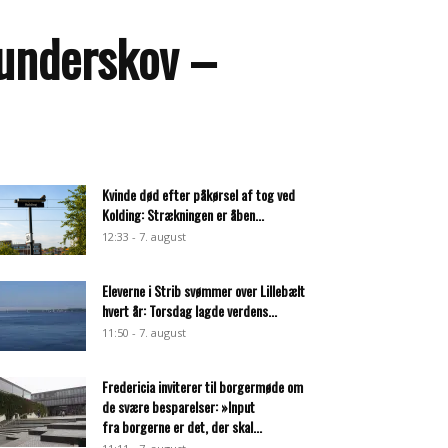
Lunderskov –
Kvinde død efter påkørsel af tog ved
Kolding: Strækningen er åben...
12:33 - 7. august
Eleverne i Strib svømmer over Lillebælt
hvert år: Torsdag lagde verdens...
11:50 - 7. august
Fredericia inviterer til borgermøde om
de svære besparelser: »Input
fra borgerne er det, der skal...