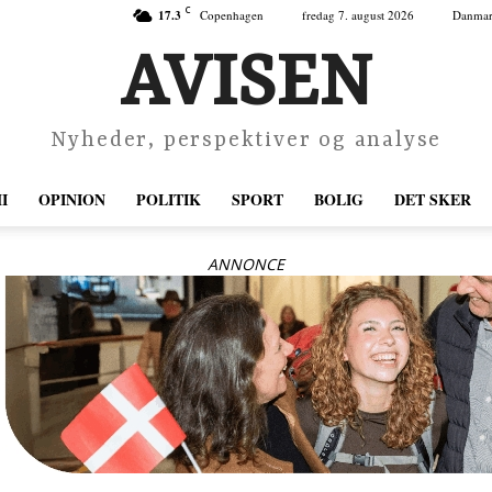
C
17.3
Copenhagen
fredag 7. august 2026
Danma
AVISEN
Nyheder, perspektiver og analyse
I
OPINION
POLITIK
SPORT
BOLIG
DET SKER
ANNONCE