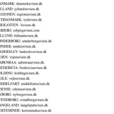
ANMARK: danmarkavisen.dk
LLAND: jyllandsavisen.dk
GIONEN: regionsavisen.dk
YDDANMARK: sydavisen.dk
REKANTEN: 3avisen.dk
BJERG: esbjergavisen.com
LLUND: billundavisen.dk
NDERBORG: sønderborgavisen.dk
NDER: tønderavisen.dk
DERSLEV: haderslevavisen.dk
JEN: vejenavisen.dk
BENRAA: aabenraaavisen.dk
EDERICIA: fredericiaavisen.dk
LDING: koldingavisen.dk
JLE: vejleavisen.dk
DDELFART: middelfartavisen.dk
ENSE: odenseavisen.dk
BORG: nyborgavisen.dk
ENDBORG: svendborgavisen.dk
NGELAND: langelandavisen.dk
RTEMINDE: kertemindeavisen.dk