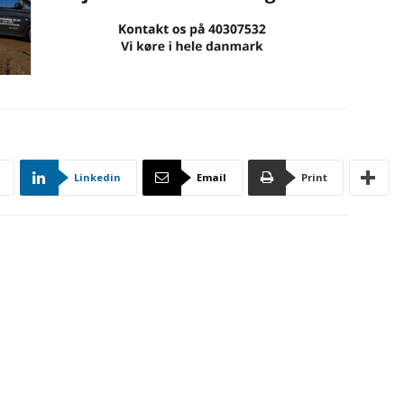
Linkedin
Email
Print